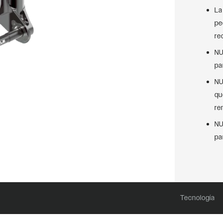
La
pe
re
NU
pa
NU
qu
re
NU
pa
Tecnología