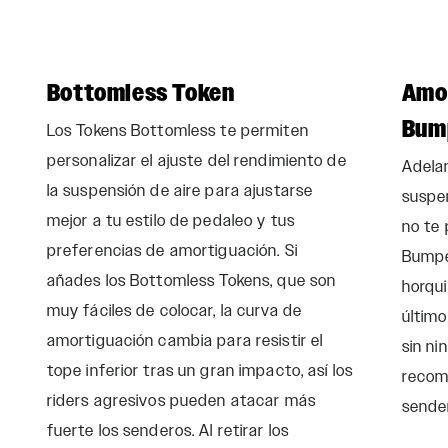
Bottomless Token
Amo
Bum
Los Tokens Bottomless te permiten
personalizar el ajuste del rendimiento de
Adelan
la suspensión de aire para ajustarse
suspen
mejor a tu estilo de pedaleo y tus
no te
preferencias de amortiguación. Si
Bumpe
añades los Bottomless Tokens, que son
horqui
muy fáciles de colocar, la curva de
último
amortiguación cambia para resistir el
sin ni
tope inferior tras un gran impacto, así los
recomp
riders agresivos pueden atacar más
sende
fuerte los senderos. Al retirar los