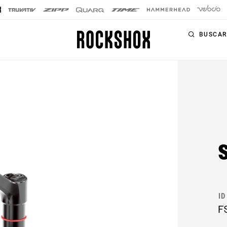
BUSCAR
PRODUCTOS
GAMAS
HORQUILLAS
Horquillas
SIGNATURE
Amortiguadores
SID SL
trasero
SID
Tijas de sillín
Pike
Controles
Lyrik
remotos
ID
F
ZEB
Kits de
actualización
BoXXer