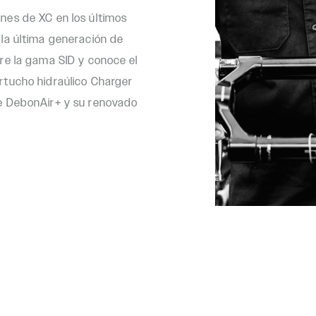
nes de XC en los últimos
 la última generación de
bre la gama SID y conoce el
rtucho hidraúlico Charger
re DebonAir+ y su renovado