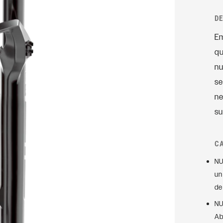
Accesorios
Rudy
D
Ejes
Em
AMORTIGUADORES
TRASEROS
SIGNATURE
qu
nu
SIDLuxe
se
Deluxe
ne
Deluxe Coil
su
Super Deluxe
Vivid
C
Vivid Coil
NU
un
de
NU
Ab