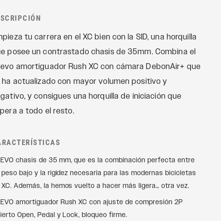
Recon
CONTROLES
REMOTOS
ESCRIPCIÓN
Revelation
OneLoc
pieza tu carrera en el XC bien con la SID, una horquilla
Sektor
TwistLoc
e posee un contrastado chasis de 35mm. Combina el
Yari
evo amortiguador Rush XC con cámara DebonAir+ que
XC
 ha actualizado con mayor volumen positivo y
gativo, y consigues una horquilla de iniciación que
pera a todo el resto.
ARACTERÍSTICAS
EVO chasis de 35 mm, que es la combinación perfecta entre
 peso bajo y la rigidez necesaria para las modernas bicicletas
 XC. Además, la hemos vuelto a hacer más ligera… otra vez.
EVO amortiguador Rush XC con ajuste de compresión 2P
ierto Open, Pedal y Lock, bloqueo firme.