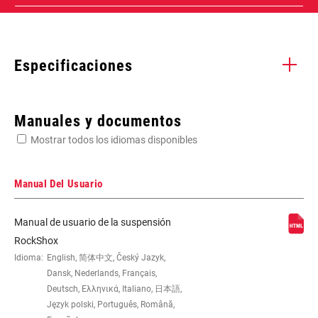
Especificaciones
Enter serial number or part number for exact specs
Manuales y documentos
Mostrar todos los idiomas disponibles
Busca el número de serie del producto
Manual Del Usuario
Manual de usuario de la suspensión
FENDER
Bolt On - Short (Use AC-FEN-SID-A2)
RockShox
COMPATIBILITY
Idioma:
English, 简体中文, Český Jazyk,
Dansk, Nederlands, Français,
Deutsch, Ελληνικά, Italiano, 日本語,
WEIGHT (G)
1674
Język polski, Português, Română,