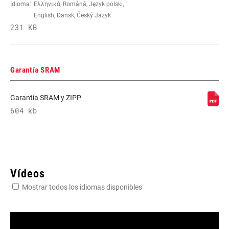
Idioma:
Ελληνικά, Română, Język polski,
English, Dansk, Český Jazyk
231 KB
Garantía SRAM
Garantía SRAM y ZIPP
604 kb
Vídeos
Mostrar todos los idiomas disponibles