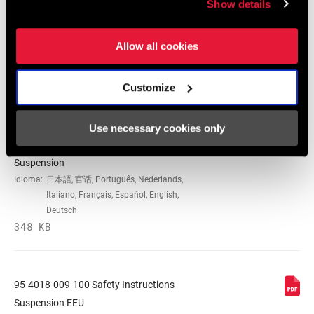
Show details
2026 RockShox Spare Part Catalog
Idioma:
English
Allow all cookies
96 MB
Customize
Instrucciones De Seguridad
Use necessary cookies only
95-4018-009-000 Safety Instructions
Suspension
Idioma:
日本語, 官话, Português, Nederlands,
Italiano, Français, Español, English,
Deutsch
348 KB
95-4018-009-100 Safety Instructions
Suspension EEU