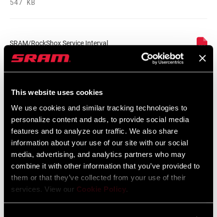
547 KB
SRAM/RockShox Service Interval
Counter Mat
Idioma:
English
55 KB
This website uses cookies
We use cookies and similar tracking technologies to
personalize content and ads, to provide social media
features and to analyze our traffic. We also share
Catálogo De Repuestos
information about your use of our site with our social
media, advertising, and analytics partners who may
2025 RockShox Spare Part Catalog
combine it with other information that you’ve provided to
Idioma:
English
them or that they’ve collected from your use of their
89 MB
services. View our
Cookie Policy
.