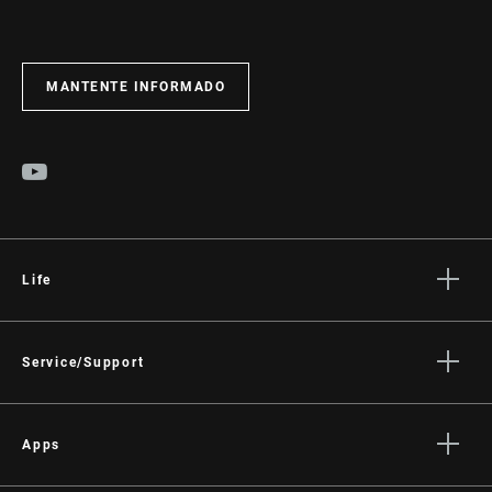
MANTENTE INFORMADO
Life
Stories
Cultura
Service/Support
Rider Support Contact
Dealer Support
Apps
Manuals, Documents & Videos