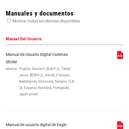
Enter serial number or part number for exact specs
Manuales y documentos
Mostrar todos los idiomas disponibles
Busca el número de serie del producto
Manual Del Usuario
Manual de Usuario Digital Cadenas
CHAIN
T-Type
SRAM
TECHNOLOGY
Idioma:
English, Deutsch, 简体中文, Český
Jazyk, 繁體中文, Dansk, Français,
Nederlands, Ελληνικά, Italiano, 日本
WEIGHT (G)
256
語, Español, Română, Português,
Język polski
Manual de usuario digital de Eagle