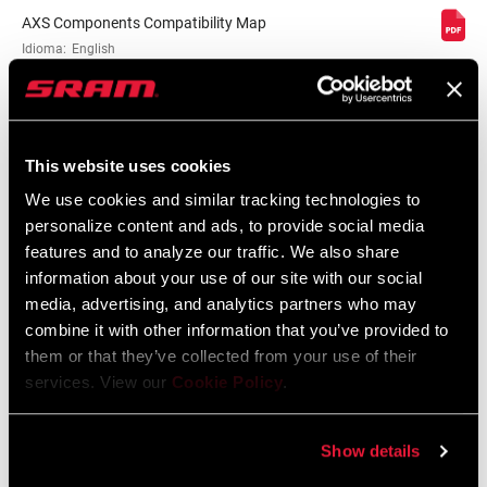
AXS Components Compatibility Map
Idioma:
English
353 KB
This website uses cookies
We use cookies and similar tracking technologies to
Garantía SRAM
personalize content and ads, to provide social media
features and to analyze our traffic. We also share
Garantía SRAM y ZIPP
information about your use of our site with our social
604 kb
media, advertising, and analytics partners who may
combine it with other information that you’ve provided to
them or that they’ve collected from your use of their
Especificaciones De Ajuste Del Cuadro
services. View our
Cookie Policy
.
2024 Road Frame Fit Specifications
Show details
Idioma:
English