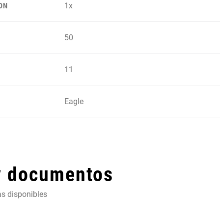
1x
ON
50
11
Eagle
y documentos
as disponibles