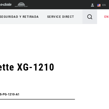
ES
English
EN
SEGURIDAD Y RETIRADA
SERVICE DIRECT
Spanish
Cambiar de
región
ette XG-1210
e
CS-PG-1210-A1