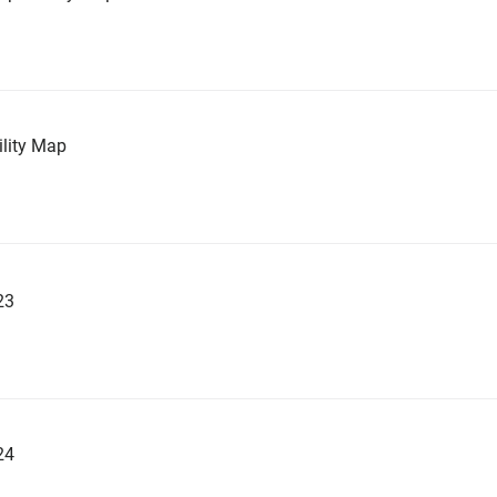
lity Map
23
24