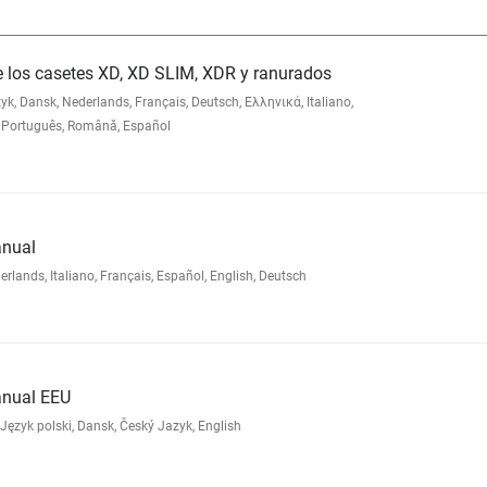
e los casetes XD, XD SLIM, XDR y ranurados
 Dansk, Nederlands, Français, Deutsch, Ελληνικά, Italiano,
Português, Română, Español
anual
nds, Italiano, Français, Español, English, Deutsch
anual EEU
ęzyk polski, Dansk, Český Jazyk, English