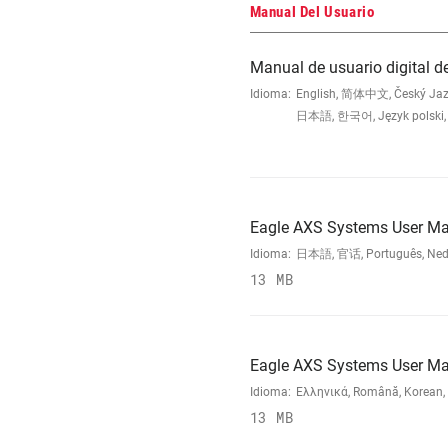
Manual Del Usuario
Manual de usuario digital d
Idioma:
English, 简体中文, Český Jazyk,
日本語, 한국어, Język polski, 
Eagle AXS Systems User M
Idioma:
日本語, 官话, Português, Nederla
13 MB
Eagle AXS Systems User M
Idioma:
Ελληνικά, Română, Korean, J
13 MB