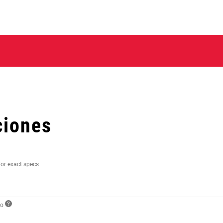
ciones
for exact specs
to