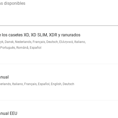
as disponibles
e los casetes XD, XD SLIM, XDR y ranurados
 Dansk, Nederlands, Français, Deutsch, Ελληνικά, Italiano,
Português, Română, Español
anual
nds, Italiano, Français, Español, English, Deutsch
anual EEU