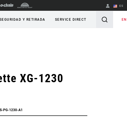
ES
English
EN
SEGURIDAD Y RETIRADA
SERVICE DIRECT
Spanish
Cambiar de
región
ette XG-1230
e
CS-PG-1230-A1