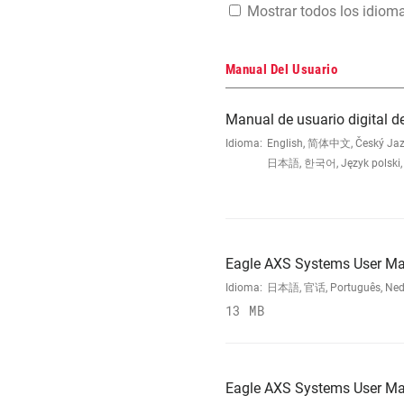
Mostrar todos los idiom
Manual Del Usuario
Manual de usuario digital d
Idioma:
English, 简体中文, Český Jazyk,
日本語, 한국어, Język polski, 
Eagle AXS Systems User M
Idioma:
日本語, 官话, Português, Nederla
13 MB
Eagle AXS Systems User M