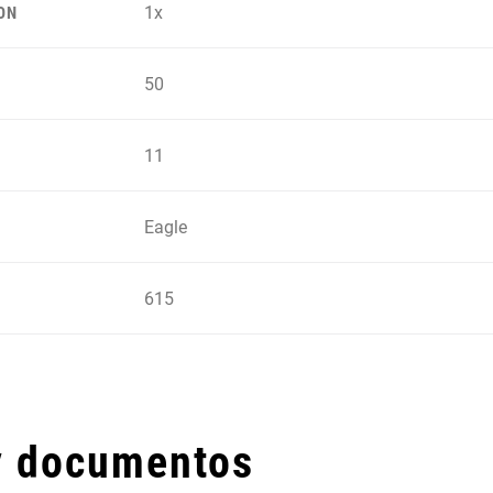
1x
ON
50
11
Eagle
615
y documentos