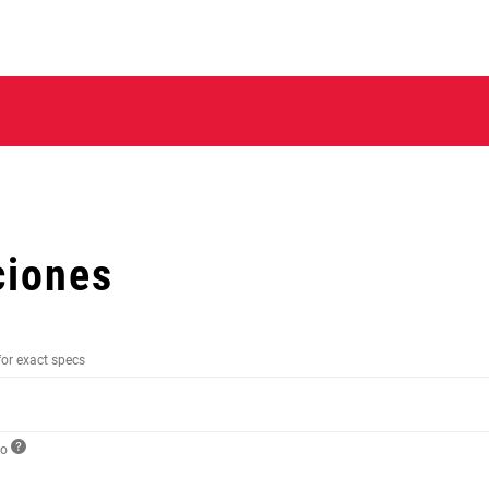
ciones
for exact specs
to