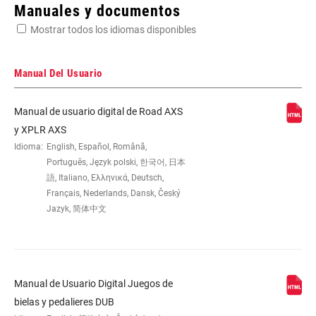
Enter serial number or part number for exact specs
Manuales y documentos
Mostrar todos los idiomas disponibles
Busca el número de serie del producto
Manual Del Usuario
Manual de usuario digital de Road AXS
CHAINRING
0mm
y XPLR AXS
OFFSET
Idioma:
English, Español, Română,
Português, Język polski, 한국어, 日本
語, Italiano, Ελληνικά, Deutsch,
BOTTOM
DUB
Français, Nederlands, Dansk, Český
BRACKET
TECHNOLOGY
Jazyk, 简体中文
CRANKSETS
Road
TYPE
Manual de Usuario Digital Juegos de
bielas y pedalieres DUB
CHAIN
Road Flattop D1, Road Flattop E1, T-Type