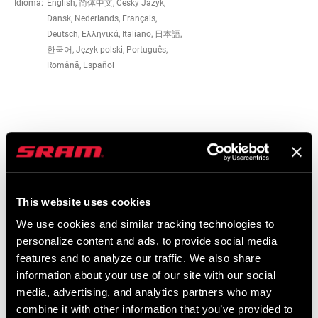
TECHNOLOGY
Idioma:
English, 简体中文, Český Jazyk,
Dansk, Nederlands, Français,
Deutsch, Ελληνικά, Italiano, 日本語,
DRIVETRAIN
2x
한국어, Język polski, Português,
CONFIGURATION
Română, Español
TECHNOLOGY
Road-Yaw
(FD)
Catálogo De Repuestos
FRONT TOOTH
13
JUMP
2026 SRAM Spare Parts Catalog
Idioma:
English
This website uses cookies
72 MB
We use cookies and similar tracking technologies to
personalize content and ads, to provide social media
features and to analyze our traffic. We also share
Mapa De Compatibilidades
information about your use of our site with our social
media, advertising, and analytics partners who may
combine it with other information that you’ve provided to
AXS Components Compatibility Map