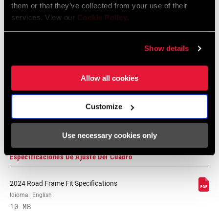
them or that they’ve collected from your use of their
Idioma:
English
services. View our
Cookie Policy
.
353 KB
Show details
Garantía SRAM
Allow all cookies
Garantía SRAM y ZIPP
Customize
604 kb
Use necessary cookies only
Especificaciones De Ajuste Del Cuadro
2024 Road Frame Fit Specifications
Idioma:
English
10 MB