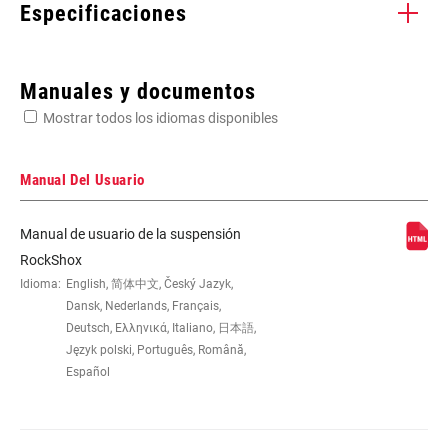
Especificaciones
Enter serial number or part number for exact specs
Manuales y documentos
Mostrar todos los idiomas disponibles
Busca el número de serie del producto
Manual Del Usuario
Manual de usuario de la suspensión
FENDER
Bolt On - Short (Use AC-FEN-TRL-A1)
RockShox
COMPATIBILITY
Idioma:
English, 简体中文, Český Jazyk,
Dansk, Nederlands, Français,
Deutsch, Ελληνικά, Italiano, 日本語,
Język polski, Português, Română,
Español