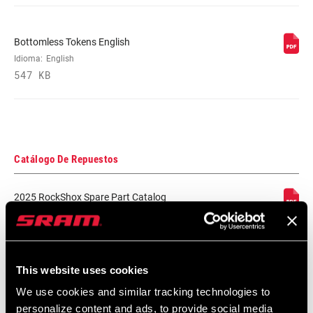
Bottomless Tokens English
Idioma:
English
547 KB
Catálogo De Repuestos
2025 RockShox Spare Part Catalog
Idioma:
English
89 MB
This website uses cookies
2026 RockShox Spare Part Catalog
We use cookies and similar tracking technologies to
Idioma:
English
personalize content and ads, to provide social media