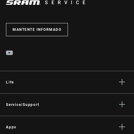
SERVICE
MANTENTE INFORMADO
Life
Stories
Cultura
Service/Support
Rider Support Contact
Dealer Support
Apps