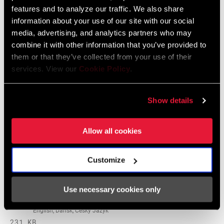
96 MB
features and to analyze our traffic. We also share
information about your use of our site with our social
media, advertising, and analytics partners who may
combine it with other information that you’ve provided to
Instrucciones De Seguridad
them or that they’ve collected from your use of their
services. View our
Cookie Policy
.
95-4018-009-000 Safety Instructions
Suspension
Idioma:
日本語, 官话, Português, Nederlands,
Show details
Italiano, Français, Español, English,
Deutsch
Allow all cookies
348 KB
Customize
95-4018-009-100 Safety Instructions
Suspension EEU
Use necessary cookies only
Idioma:
Ελληνικά, Română, Język polski,
English, Dansk, Český Jazyk
231 KB