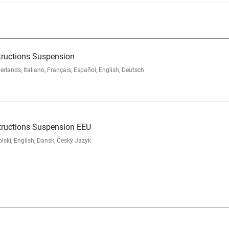
tructions Suspension
nds, Italiano, Français, Español, English, Deutsch
tructions Suspension EEU
ski, English, Dansk, Český Jazyk