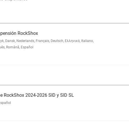
uspensión RockShox
 Dansk, Nederlands, Français, Deutsch, Ελληνικά, Italiano,
uês, Română, Español
e RockShox 2024-2026 SID y SID SL
Español