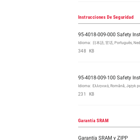
Instrucciones De Seguridad
95-4018-009-000 Safety Ins
Idioma:
日本語, 官话, Português, Nederla
348 KB
95-4018-009-100 Safety Ins
Idioma:
Ελληνικά, Română, Język pol
231 KB
Garantía SRAM
Garantía SRAM y ZIPP