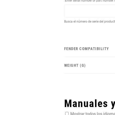
Enter serial number or part number 
Busca el número de serie del produc
FENDER COMPATIBILITY
WEIGHT (G)
Manuales 
Mostrar todos los idiom