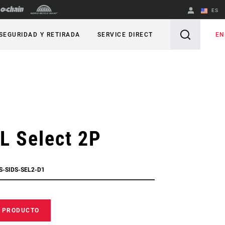
ES
English
EN
SEGURIDAD Y RETIRADA
SERVICE DIRECT
Spanish
Cambiar de
región
L Select 2P
S-SIDS-SEL2-D1
E PRODUCTO