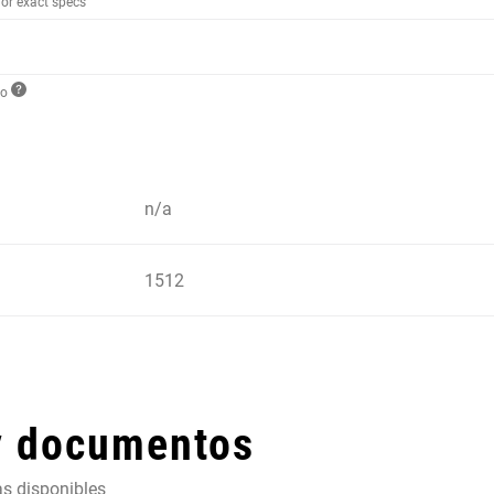
for exact specs
to
n/a
1512
y documentos
as disponibles