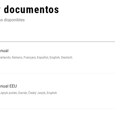
y documentos
as disponibles
anual
nds, Italiano, Français, Español, English, Deutsch
anual EEU
ęzyk polski, Dansk, Český Jazyk, English