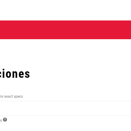
ciones
for exact specs
to