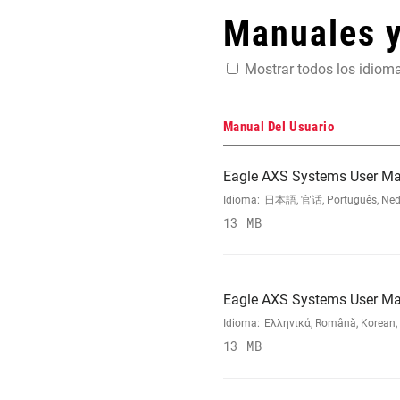
Manuales 
Mostrar todos los idiom
Manual Del Usuario
Eagle AXS Systems User M
Idioma:
日本語, 官话, Português, Nederla
13 MB
Eagle AXS Systems User M
Idioma:
Ελληνικά, Română, Korean, J
13 MB