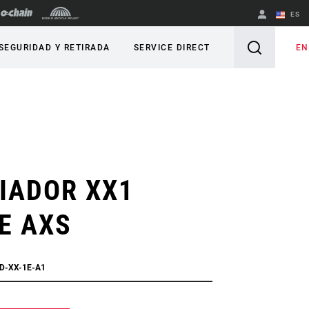
ES
English
EN
SEGURIDAD Y RETIRADA
SERVICE DIRECT
Spanish
Cambiar de
región
IADOR XX1
E AXS
RD-XX-1E-A1