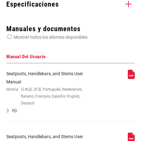
Especificaciones
Enter serial number or part number for exact specs
Manuales y documentos
Mostrar todos los idiomas disponibles
Busca el número de serie del producto
Manual Del Usuario
Seatposts, Handlebars, and Stems User
MATERIAL
Al-7075
Manual
(SP/ST)
Idioma:
日本語, 官话, Português, Nederlands,
Italiano, Français, Español, English,
Deutsch
STEM
0 degrees
3 MB
ANGLE/RISE
LENGTH (ST)
50mm
Seatposts, Handlebars, and Stems User