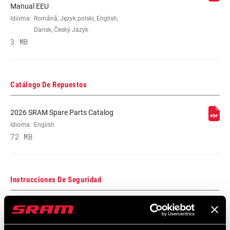
Manual EEU
CLAMP DIAM
31.8mm
Idioma:
Română, Język polski, English,
Dansk, Český Jazyk
3 MB
STEERER CLAMP
Direct mount
DIAMETER
Catálogo De Repuestos
COLOR/FINISH
Black
(ST)
2026 SRAM Spare Parts Catalog
Idioma:
English
HARDWARE
Steel
72 MB
Instrucciones De Seguridad
Bar Stem Seatpost Safety Instructions
Idioma:
日本語, 官话, Português, Nederlands,