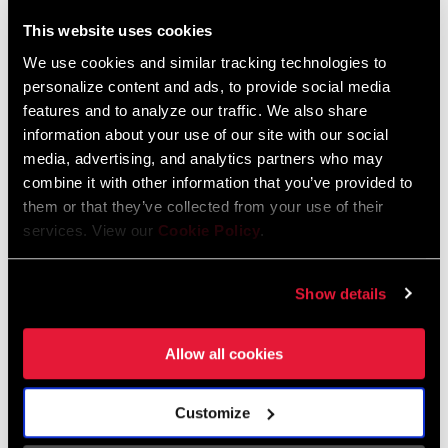
Italiano, Français, Español, English,
Deutsch
This website uses cookies
274 KB
We use cookies and similar tracking technologies to
personalize content and ads, to provide social media
features and to analyze our traffic. We also share
Bar Stem Seatpost Safety Instructions
information about your use of our site with our social
EEU
media, advertising, and analytics partners who may
253 KB
combine it with other information that you’ve provided to
them or that they’ve collected from your use of their
services. View our
Cookie Policy
.
Garantía SRAM
Show details
Garantía SRAM y ZIPP
604 kb
Allow all cookies
Customize