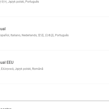
한국어, Język polski, Português
ual
 Español, Italiano, Nederlands, 官话, 日本語, Português
ual EEU
, Ελληνικά, Język polski, Română