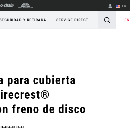
ES
English
EN
SEGURIDAD Y RETIRADA
SERVICE DIRECT
Spanish
Cambiar de
región
a para cubierta
irecrest®
n freno de disco
WH-404-CCD-A1