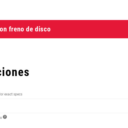
on freno de disco
ciones
for exact specs
to