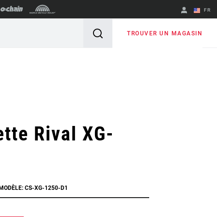
FR
English
TROUVER UN MAGASIN
Spanish
Changer de
région
tte Rival XG-
 MODÈLE: CS-XG-1250-D1