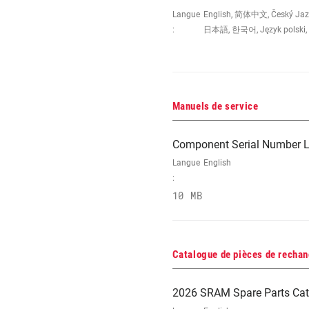
Langue
English, 简体中文, Český Jazyk,
:
日本語, 한국어, Język polski, 
Manuels de service
Component Serial Number L
Langue
English
:
10 MB
Catalogue de pièces de recha
2026 SRAM Spare Parts Cat