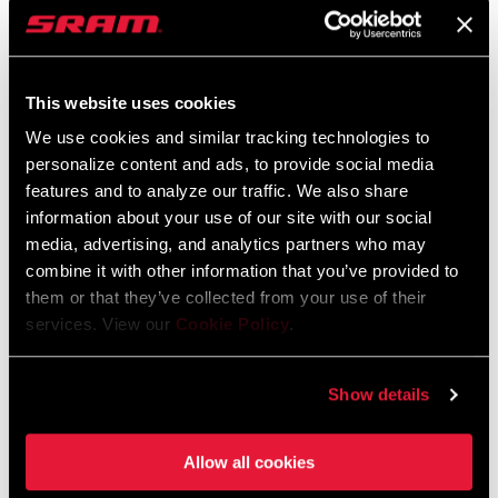
Langue
English
:
10 MB
This website uses cookies
We use cookies and similar tracking technologies to
Disc Brake Caliper Mounting
personalize content and ads, to provide social media
Specifications for Road and MTB
features and to analyze our traffic. We also share
Langue
English
information about your use of our site with our social
:
media, advertising, and analytics partners who may
3 MB
combine it with other information that you’ve provided to
them or that they’ve collected from your use of their
services. View our
Cookie Policy
.
Show details
Vidéos
Afficher toutes les langues disponibles
Allow all cookies