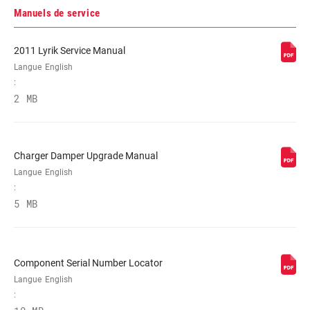
RÉGLAGES DE
Crown
L'AMORTISSEMENT
Manuels de service
2011 Lyrik Service Manual
RESSORT
Coil, COIL UTURN, Dual Position Air,
Langue
English
Solo Air
:
2 MB
DIAMÈTRE
n/a
MAXIMUM DU
DISQUE
Charger Damper Upgrade Manual
Langue
English
:
5 MB
Component Serial Number Locator
Langue
English
: