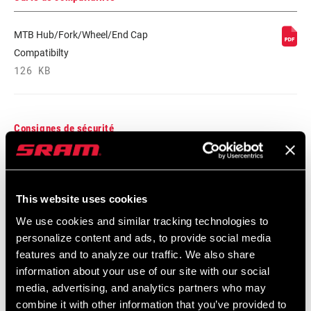
MTB Hub/Fork/Wheel/End Cap
Compatibilty
126 KB
Consignes de sécurité
95-4018-009-000 Safety Instructions
Suspension
This website uses cookies
Langue
日本語, 官话, Português, Nederlands,
:
Italiano, Français, Español, English,
We use cookies and similar tracking technologies to
Deutsch
personalize content and ads, to provide social media
348 KB
features and to analyze our traffic. We also share
information about your use of our site with our social
media, advertising, and analytics partners who may
combine it with other information that you’ve provided to
95-4018-009-100 Safety Instructions