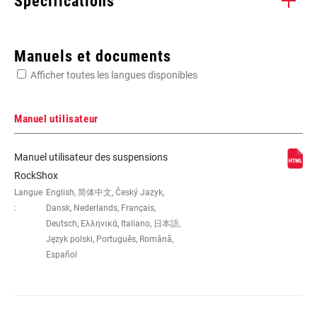
Spécifications
Enter serial number or part number for exact specs
Manuels et documents
Afficher toutes les langues disponibles
Manuel utilisateur
DIMENSION DE LA
26"
Manuel utilisateur des suspensions
ROUE
RockShox
Langue
English, 简体中文, Český Jazyk,
:
Dansk, Nederlands, Français,
PIVOT
1.5" Aluminum, 1-1/8" Aluminum,
Deutsch, Ελληνικά, Italiano, 日本語,
Tapered
Język polski, Português, Română,
Español
AXE
20x110mm