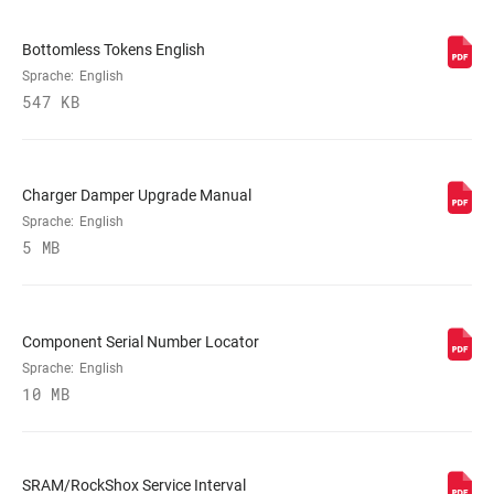
Bottomless Tokens English
VOLUMENREDUZIERER
0/3 Tokens, 1/3 Tokens
Sprache:
English
547 KB
FEDER
Solo Air
Charger Damper Upgrade Manual
MAX. REIFENBREITE
62, 81
(MM)
Sprache:
English
5 MB
MAXIMALE
220mm
ROTORGRÖSSE
Component Serial Number Locator
Sprache:
English
MINIMALE
160mm
ROTORGRÖSSE
10 MB
SCHUTZBLECH-
n/a
KOMPATIBILITÄT
SRAM/RockShox Service Interval