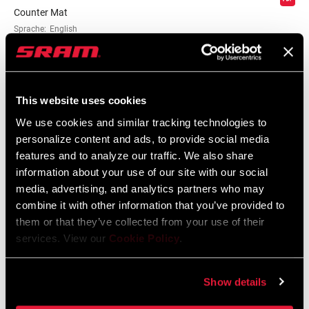
Counter Mat
Sprache:
English
55 KB
This website uses cookies
We use cookies and similar tracking technologies to
Sicherheitshinweise
personalize content and ads, to provide social media
features and to analyze our traffic. We also share
95-4018-009-000 Safety Instructions
information about your use of our site with our social
Suspension
media, advertising, and analytics partners who may
Sprache:
日本語, 官话, Português,
combine it with other information that you’ve provided to
Nederlands, Italiano, Français,
them or that they’ve collected from your use of their
Español, English, Deutsch
services. View our
Cookie Policy
.
348 KB
Show details
95-4018-009-100 Safety Instructions