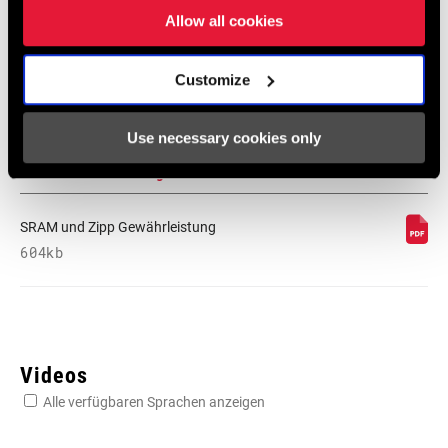
Suspension EEU
Allow all cookies
Sprache:
Ελληνικά, Română, Język polski,
English, Dansk, Český Jazyk
Customize
231 KB
Use necessary cookies only
SRAM Gewährleistung
SRAM und Zipp Gewährleistung
604kb
Videos
Alle verfügbaren Sprachen anzeigen