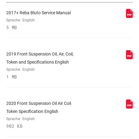
2017+ Reba Bluto Service Manual
FARBE (FS)
Diffusion Black, Gloss Black
Sprache:
English
5 MB
E-BIKE-FREIGEGEBEN
No, Yes
2019 Front Suspension Oil, Air, Coil,
STEUERROHR
Tapered
Token and Specifications English
Sprache:
English
ACHSE
BOOST™ 15x110mm
1 MB
STANDROHR-TYP
32mm straight wall aluminum
2020 Front Suspension Oil Air Coil
Token Specification English
DÄMPFEREINSTELLUNG
Crown, Remote (included),
Sprache:
English
TwistLoc/OneLoc Remote
902 KB
(10mm cable pull – sold
separately)