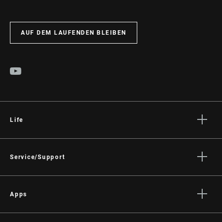
AUF DEM LAUFENDEN BLEIBEN
Life
Geschichten
Kultur
Service/Support
Fahrer Support
Händler Support
Apps
Handbücher, Dokumente & Videos
SRAM AXS™ on the App Store