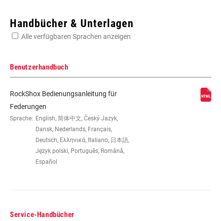
Enter serial number or part number for exact specs
Handbücher & Unterlagen
Alle verfügbaren Sprachen anzeigen
Suchen Sie die Seriennummer Ihres Produkts
Benutzerhandbuch
RockShox Bedienungsanleitung für
LAUFRADGRÖSSE
27.5" B, 29" B
Federungen
Sprache:
English, 简体中文, Český Jazyk,
Dansk, Nederlands, Français,
FEDERWEG (MM)
100mm, 80mm, 90mm
Deutsch, Ελληνικά, Italiano, 日本語,
Język polski, Português, Română,
Español
DÄMPFERTYP
Motion Control
GABELVERSATZ
42mm (27.5"), 42mm (29"),
51mm (29")
Service-Handbücher