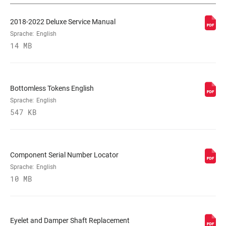
DÄMPFERTYP
n/a
2018-2022 Deluxe Service Manual
Sprache:
English
ZUGSTUFEN
L, M
14 MB
ABSTIMMUNG
DRUCKSTUFEN-
L, L1, L3, M
ABSTIMMUNG
Bottomless Tokens English
Sprache:
English
547 KB
AUSSCHALT-
320, 380, 430
KRAFT
Component Serial Number Locator
SCHAFT-ÖSE
Bearing, n/a, Standard, Trunnion
Sprache:
English
10 MB
GEHÄUSE-ÖSE
Bearing, Standard
Eyelet and Damper Shaft Replacement