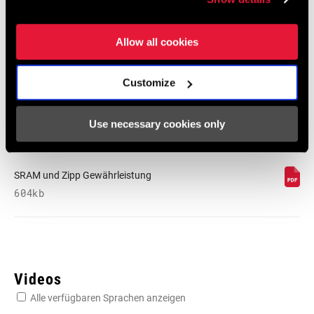
95-4018-009-100 Safety Instructions
Suspension EEU
Allow all cookies
Sprache:
Ελληνικά, Română, Język polski,
English, Dansk, Český Jazyk
231 KB
Customize
Use necessary cookies only
SRAM Gewährleistung
SRAM und Zipp Gewährleistung
604kb
Videos
Alle verfügbaren Sprachen anzeigen