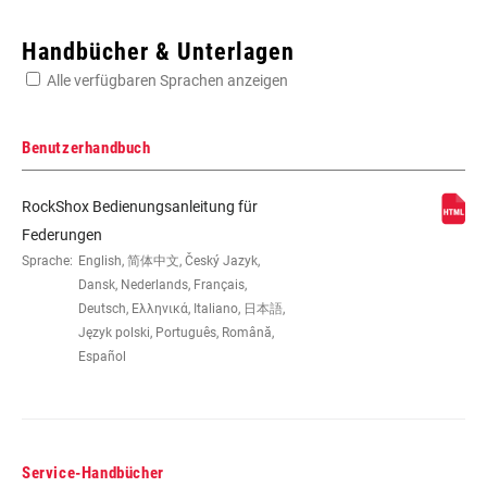
Enter serial number or part number for exact specs
Handbücher & Unterlagen
Alle verfügbaren Sprachen anzeigen
Suchen Sie die Seriennummer Ihres Produkts
Benutzerhandbuch
RockShox Bedienungsanleitung für
EYE TO EYE /
145x30(TR), 145x32.5(TR), 145x35(TR),
Federungen
STROKE
165x37.5(TR), 165x40(TR),
Sprache:
English, 简体中文, Český Jazyk,
165x42.5(TR), 165x45(TR), 170x30,
Dansk, Nederlands, Français,
170x32.5, 170x35, 185x47.5(TR),
Deutsch, Ελληνικά, Italiano, 日本語,
185x50(TR), 185x52.5(TR), 185x55(TR),
Język polski, Português, Română,
190x37.5, 190x40, 190x42.5, 190x45,
Español
205x57.5(TR), 205x60(TR),
205x62.5(TR), 205x65(TR), 210x47.5,
210x50, 210x52.5, 210x55, 230x57.5,
230x60, 230x62.5, 230x65
Service-Handbücher