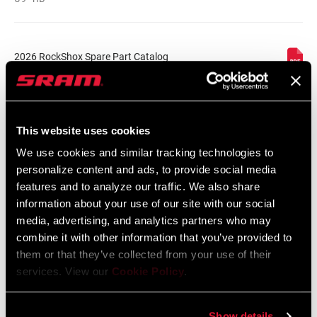
2026 RockShox Spare Part Catalog
Sprache:
English
96 MB
This website uses cookies
Sicherheitshinweise
We use cookies and similar tracking technologies to
personalize content and ads, to provide social media
features and to analyze our traffic. We also share
95-4018-009-000 Safety Instructions
information about your use of our site with our social
Suspension
media, advertising, and analytics partners who may
Sprache:
日本語, 官话, Português,
combine it with other information that you’ve provided to
Nederlands, Italiano, Français,
them or that they’ve collected from your use of their
Español, English, Deutsch
348 KB
services. View our
Cookie Policy
.
Show details