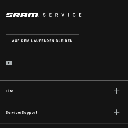
SERVICE
AUF DEM LAUFENDEN BLEIBEN
Life
Geschichten
Kultur
Service/Support
Fahrer Support