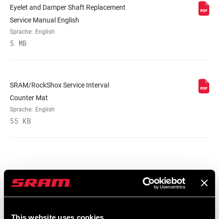
Eyelet and Damper Shaft Replacement
Service Manual English
Sprache:
English
5 MB
SRAM/RockShox Service Interval
Counter Mat
Sprache:
English
55 KB
Ersatzteilkatalog
2025 RockShox Spare Part Catalog
This website uses cookies