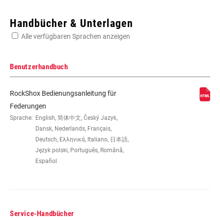
Enter serial number or part number for exact specs
Handbücher & Unterlagen
Alle verfügbaren Sprachen anzeigen
Suchen Sie die Seriennummer Ihres Produkts
Benutzerhandbuch
RockShox Bedienungsanleitung für
EYE TO EYE /
152x31, 165x38, 184x44, 190x51,
Federungen
STROKE
195x45, 197x48, 197x51, 200x51,
Sprache:
English, 简体中文, Český Jazyk,
200x57, 210x60, 216x63
Dansk, Nederlands, Français,
Deutsch, Ελληνικά, Italiano, 日本語,
Język polski, Português, Română,
DÄMPFERTYP
n/a
Español
ZUGSTUFEN
H, L, M
ABSTIMMUNG
Service-Handbücher