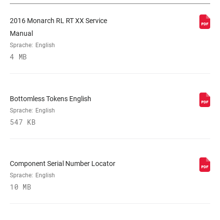
DRUCKSTUFEN-
H, L, L1, L3, M
ABSTIMMUNG
2016 Monarch RL RT XX Service
Manual
Sprache:
English
AUSSCHALT-
219, 320, 377, 380
KRAFT
4 MB
SCHAFT-ÖSE
Standard, Trek Mount
Bottomless Tokens English
Sprache:
English
GEHÄUSE-ÖSE
n/a, No Bushing, Standard
547 KB
Component Serial Number Locator
Sprache:
English
10 MB