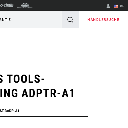
DE
Englisch
HÄNDLERSUCHE
ANTIE
Region ändern
S TOOLS-
ING ADPTR-A1
RST-BADP-A1