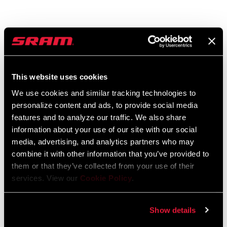
Instrucciones De Seguridad
95-4018-009-000 Safety Instructions
This website uses cookies
Suspension
Idioma:
日本語, 官话, Português, Nederlands,
We use cookies and similar tracking technologies to
Italiano, Français, Español, English,
personalize content and ads, to provide social media
Deutsch
features and to analyze our traffic. We also share
348 KB
information about your use of our site with our social
media, advertising, and analytics partners who may
combine it with other information that you’ve provided to
them or that they’ve collected from your use of their
95-4018-009-100 Safety Instructions
services. View our
Cookie Policy
.
Suspension EEU
Idioma:
Ελληνικά, Română, Język polski,
English, Dansk, Český Jazyk
Show details
231 KB