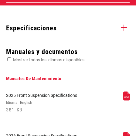
Especificaciones
Enter serial number or part number for exact specs
Manuales y documentos
Mostrar todos los idiomas disponibles
Busca el número de serie del producto
Manuales De Mantenimiento
2025 Front Suspension Specifications
FENDER
Bolt On - Short
Idioma:
English
COMPATIBILITY
381 KB
2026 Front Suspension Specifications