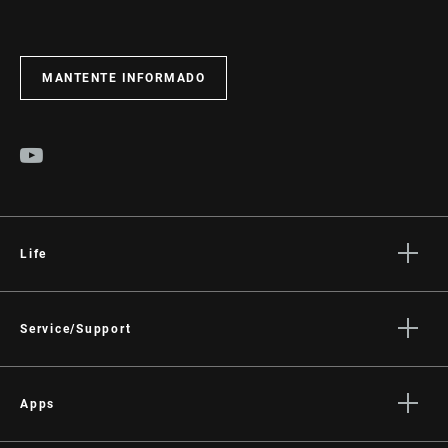
MANTENTE INFORMADO
Life
Stories
Cultura
Service/Support
Rider Support Contact
Dealer Support
Apps
Manuals, Documents & Videos