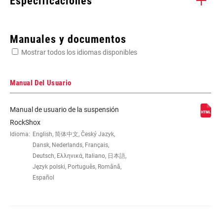
Especificaciones
Enter serial number or part number for exact specs
Manuales y documentos
Mostrar todos los idiomas disponibles
Busca el número de serie del producto
Manual Del Usuario
Manual de usuario de la suspensión
WHEEL SIZE
26", 27.5", 29"
RockShox
Idioma:
English, 简体中文, Český Jazyk,
Dansk, Nederlands, Français,
TRAVEL (MM)
100mm, 110mm, 120mm, 80mm
Deutsch, Ελληνικά, Italiano, 日本語,
Język polski, Português, Română,
Español
FORK OFFSET
46mm, 51mm, Standard
COLOR (FS)
Diffusion Black, Gloss Black, Gloss White