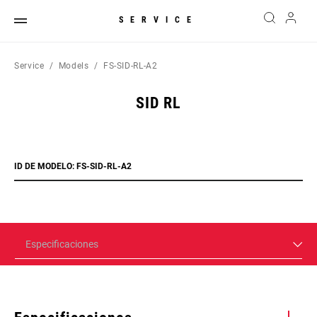
SERVICE
Service
Models
FS-SID-RL-A2
SID RL
ID DE MODELO: FS-SID-RL-A2
Especificaciones