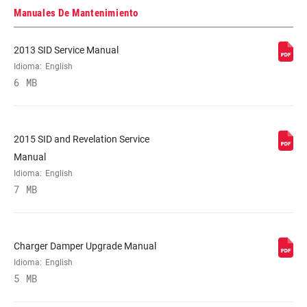
Manuales De Mantenimiento
STEERER
1 1/8" ALUMINUM, 1-1/8" Aluminum, T2
2013 SID Service Manual
Tapered, Tapered
Idioma:
English
6 MB
AXLE
15X 100MM, 15x100mm, 9mm Quick
Release
2015 SID and Revelation Service
DAMPER
Manual
Crown, Remote (sold separately)
ADJUST
Idioma:
English
7 MB
SPRING
Solo Air
Charger Damper Upgrade Manual
MINIMUM ROTOR
n/a
Idioma:
English
SIZE
5 MB