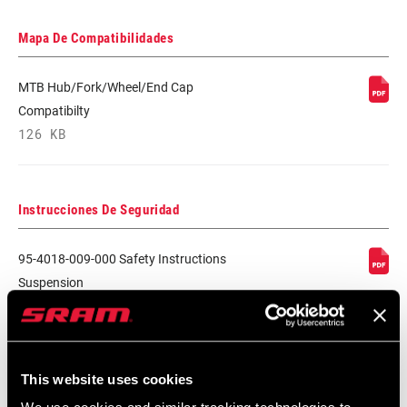
Mapa De Compatibilidades
MTB Hub/Fork/Wheel/End Cap
Compatibilty
126 KB
Instrucciones De Seguridad
95-4018-009-000 Safety Instructions
Suspension
Idioma:
日本語, 官话, Português, Nederlands,
Italiano, Français, Español, English,
Deutsch
348 KB
This website uses cookies