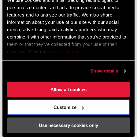
We use cookies and similar tracking technologies to
personalize content and ads, to provide social media
95-4018-009-100 Safety Instructions
features and to analyze our traffic. We also share
Suspension EEU
information about your use of our site with our social
Idioma:
Ελληνικά, Română, Język polski,
media, advertising, and analytics partners who may
English, Dansk, Český Jazyk
combine it with other information that you’ve provided to
231 KB
them or that they’ve collected from your use of their
services. View our
Cookie Policy
.
Garantía SRAM
Show details
Garantía SRAM y ZIPP
Allow all cookies
604 kb
Customize
Use necessary cookies only
Vídeos
Mostrar todos los idiomas disponibles