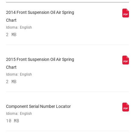
2014 Front Suspension Oil Air Spring
STEERER
1-1/8" Aluminum, 1-1/8" Steel
Chart
Idioma:
English
AXLE
9mm Quick Release, 9mm QUICK
2 MB
RELEASE
UPPER TUBE
2015 Front Suspension Oil Air Spring
28mm straight wall steel
TYPE
Chart
Idioma:
English
2 MB
DAMPER
Crown, PopLoc Remote (17mm cable pull
ADJUST
- sold separately), REMOTE
Component Serial Number Locator
SPRING
Coil
Idioma:
English
10 MB
MAXIMUM
180mm
ROTOR SIZE