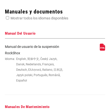
Enter serial number or part number for exact specs
Manuales y documentos
Mostrar todos los idiomas disponibles
Busca el número de serie del producto
Manual Del Usuario
Manual de usuario de la suspensión
WHEEL SIZE
26", 29"
RockShox
Idioma:
English, 简体中文, Český Jazyk,
Dansk, Nederlands, Français,
TRAVEL (MM)
100mm, 120mm, 80mm
Deutsch, Ελληνικά, Italiano, 日本語,
Język polski, Português, Română,
Español
FORK OFFSET
40mm, 46mm, 51mm
COLOR (FS)
Custom, Diffusion Black, Gloss Black,
Gloss White
Manuales De Mantenimiento