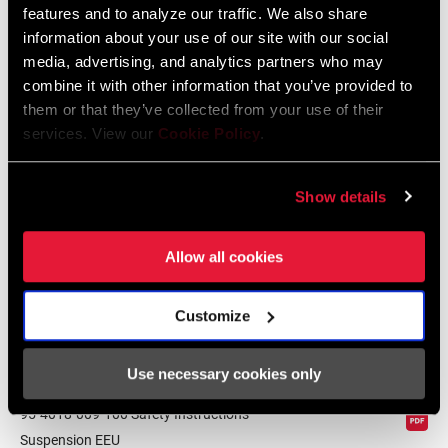
features and to analyze our traffic. We also share
2026 RockShox Spare Part Catalog
information about your use of our site with our social
Idioma:
English
media, advertising, and analytics partners who may
96 MB
combine it with other information that you’ve provided to
them or that they’ve collected from your use of their
services. View our
Cookie Policy
.
Instrucciones De Seguridad
Show details
95-4018-009-000 Safety Instructions
Suspension
Allow all cookies
Idioma:
日本語, 官话, Português, Nederlands,
Italiano, Français, Español, English,
Deutsch
Customize
348 KB
Use necessary cookies only
95-4018-009-100 Safety Instructions
Suspension EEU