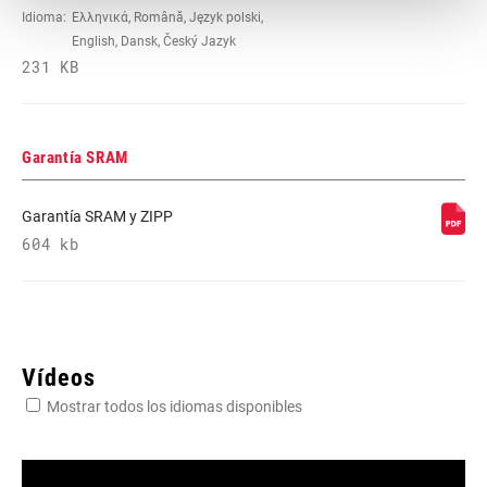
Idioma:
Ελληνικά, Română, Język polski,
English, Dansk, Český Jazyk
231 KB
Garantía SRAM
Garantía SRAM y ZIPP
604 kb
Vídeos
Mostrar todos los idiomas disponibles