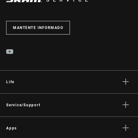
MANTENTE INFORMADO
Life
Stories
Cultura
Service/Support
Rider Support Contact
Dealer Support
Apps