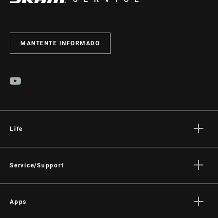
MANTENTE INFORMADO
Life
Stories
Cultura
Service/Support
Rider Support Contact
Dealer Support
Apps
Manuals, Documents & Videos