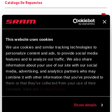
Catálogo De Repuestos
WIDTH (CENTER-
40cm
TO-CENTER)
2026 ZIPP Spare Parts Catalog
24 MB
BRAKE LEVER
Plug Style
COMPATIBILITY
This website uses cookies
Instrucciones De Seguridad
We use cookies and similar tracking technologies to
CLAMP WIDTH
52mm
personalize content and ads, to provide social media
Bar Stem Seatpost Safety Instructions
features and to analyze our traffic. We also share
Idioma:
日本語, 官话, Português, Nederlands,
information about your use of our site with our social
Italiano, Français, Español, English,
media, advertising, and analytics partners who may
Deutsch
combine it with other information that you’ve provided to
274 KB
them or that they’ve collected from your use of their
services. View our
Cookie Policy
.
Bar Stem Seatpost Safety Instructions
Show details
EEU