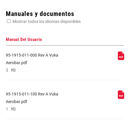
Enter serial number or part number for exact specs
Manuales y documentos
Mostrar todos los idiomas disponibles
Busca el número de serie del producto
Manual Del Usuario
95-1915-011-000 Rev A Vuka
MATERIAL (HB)
Unidirectional Carbon
Aerobar.pdf
3 MB
CLAMP DIAM
31.8mm
95-1915-011-100 Rev A Vuka
DROP (HB)
0mm
Aerobar.pdf
1 MB
CLIP
Integrated
COMPATIBLE