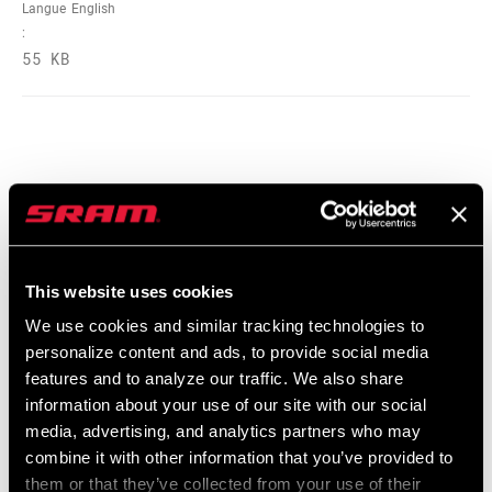
Langue
English
:
55 KB
Catalogue de pièces de rechange
2025 RockShox Spare Part Catalog
Langue
English
This website uses cookies
:
We use cookies and similar tracking technologies to
89 MB
personalize content and ads, to provide social media
features and to analyze our traffic. We also share
information about your use of our site with our social
2026 RockShox Spare Part Catalog
media, advertising, and analytics partners who may
Langue
English
combine it with other information that you’ve provided to
:
them or that they’ve collected from your use of their