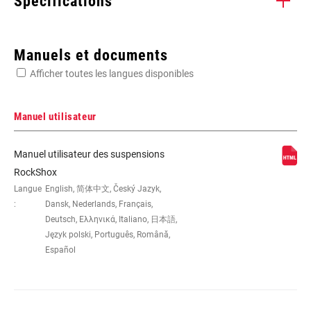
Spécifications
Enter serial number or part number for exact specs
Manuels et documents
Afficher toutes les langues disponibles
Manuel utilisateur
AXE -
152x31, 165x38, 171X44, 184x44,
Manuel utilisateur des suspensions
AXE/DÉBATTEMENT
184x48, 184X51, 190x51, 197x54,
RockShox
197x57, 200x51, 200x57, 210x60,
Langue
English, 简体中文, Český Jazyk,
216x63
:
Dansk, Nederlands, Français,
Deutsch, Ελληνικά, Italiano, 日本語,
Język polski, Português, Română,
TYPE
n/a
D'AMORTISSEMENT
Español
PERSONNALISATION
H, L, M
DE LA DÉTENTE