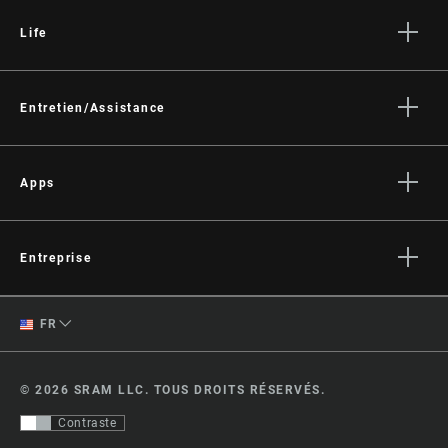
Life
Histoires
Culture
Entretien/Assistance
Assistance pour les cyclistes
Assistance pour les revendeurs
Apps
Manuels, documents et vidéos
SRAM AXS™ on the App Store
Rappels
SRAM AXS™ on Google Play
Entreprise
Garantie
AXS Web
Qui sommes-nous ?
Enregistrement du produit
English
FR
Médias
Spanish
Offres d'emploi
© 2026 SRAM LLC. TOUS DROITS RÉSERVÉS.
Logos
Changer de
Contraste
Locations
région