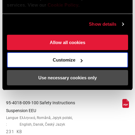
96 MB
services. View our
Cookie Policy
.
Show details
Consignes de sécurité
Allow all cookies
95-4018-009-000 Safety Instructions
Suspension
Langue
日本語, 官话, Português, Nederlands,
Customize
:
Italiano, Français, Español, English,
Deutsch
Use necessary cookies only
348 KB
95-4018-009-100 Safety Instructions
Suspension EEU
Langue
Ελληνικά, Română, Język polski,
:
English, Dansk, Český Jazyk
231 KB