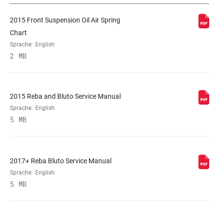
2015 Front Suspension Oil Air Spring
STEUERROHR
Tapered
Chart
Sprache:
English
ACHSE
15X150mm
2 MB
STANDROHR-TYP
32mm straight wall aluminum
2015 Reba and Bluto Service Manual
Sprache:
English
DÄMPFEREINSTELLUNG
Crown, Remote (included),
5 MB
Remote (sold separately)
FEDER
Solo Air
2017+ Reba Bluto Service Manual
Sprache:
English
5 MB
MAXIMALE
200mm
ROTORGRÖSSE