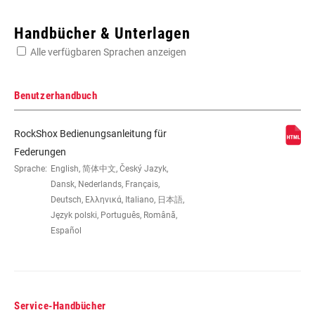
Enter serial number or part number for exact specs
Handbücher & Unterlagen
Alle verfügbaren Sprachen anzeigen
Suchen Sie die Seriennummer Ihres Produkts
Benutzerhandbuch
RockShox Bedienungsanleitung für
LAUFRADGRÖSSE
26"
Federungen
Sprache:
English, 简体中文, Český Jazyk,
Dansk, Nederlands, Français,
FEDERWEG (MM)
100mm, 120mm, 80mm
Deutsch, Ελληνικά, Italiano, 日本語,
Język polski, Português, Română,
Español
GABELVERSATZ
51mm
FARBE (FS)
Diffusion Black, Gloss Black,
Gloss White
Service-Handbücher