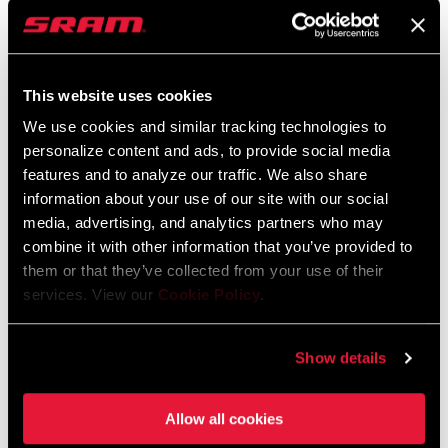
2026 RockShox Spare Part Catalog
Sprache:
English
96 MB
This website uses cookies
We use cookies and similar tracking technologies to
Sicherheitshinweise
personalize content and ads, to provide social media
features and to analyze our traffic. We also share
95-4018-009-000 Safety Instructions
information about your use of our site with our social
Suspension
media, advertising, and analytics partners who may
Sprache:
日本語, 官话, Português,
combine it with other information that you’ve provided to
Nederlands, Italiano, Français,
them or that they’ve collected from your use of their
Español, English, Deutsch
services. View our
Cookie Policy
.
348 KB
Show details
95-4018-009-100 Safety Instructions
Suspension EEU
Allow all cookies
Sprache:
Ελληνικά, Română, Język polski,