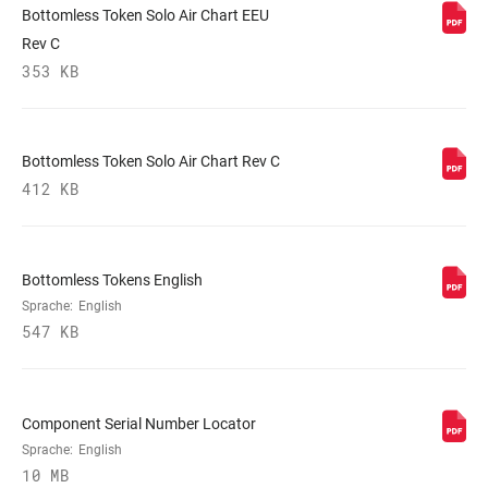
Bottomless Token Solo Air Chart EEU
MINIMALE
n/a
ROTORGRÖSSE
Rev C
353 KB
Bottomless Token Solo Air Chart Rev C
412 KB
Bottomless Tokens English
Sprache:
English
547 KB
Component Serial Number Locator
Sprache:
English
10 MB