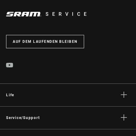
SERVICE
AUF DEM LAUFENDEN BLEIBEN
Life
Geschichten
Kultur
Service/Support
Fahrer Support