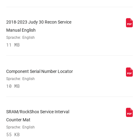
Remote (included)
VOLUMENREDUZIERER
n/a
2018-2023 Judy 30 Recon Service
Manual English
Sprache:
English
FEDER
Solo Air
11 MB
MAX. REIFENBREITE
n/a
(MM)
Component Serial Number Locator
Sprache:
English
10 MB
MAXIMALE
203mm
ROTORGRÖSSE
MINIMALE
160mm
SRAM/RockShox Service Interval
ROTORGRÖSSE
Counter Mat
Sprache:
English
55 KB