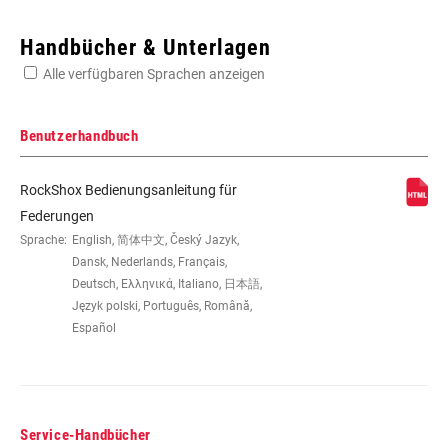
Enter serial number or part number for exact specs
Handbücher & Unterlagen
Alle verfügbaren Sprachen anzeigen
Suchen Sie die Seriennummer Ihres Produkts
Benutzerhandbuch
RockShox Bedienungsanleitung für
LAUFRADGRÖSSE
27.5", 27.5" B, 29", 29" B
Federungen
Sprache:
English, 简体中文, Český Jazyk,
Dansk, Nederlands, Français,
FEDERWEG (MM)
100mm, 120mm, 130mm,
Deutsch, Ελληνικά, Italiano, 日本語,
140mm, 150mm, 80mm, 90mm
Język polski, Português, Română,
Español
DÄMPFERTYP
n/a
GABELVERSATZ
42mm, 46mm, 51mm
Service-Handbücher