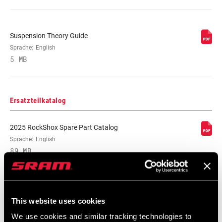
Suspension Theory Guide
Sprache:
English
5 MB
Ersatzteilkatalog
2025 RockShox Spare Part Catalog
Sprache:
English
89 MB
2026 RockShox Spare Part Catalog
This website uses cookies
Sprache:
English
96 MB
We use cookies and similar tracking technologies to