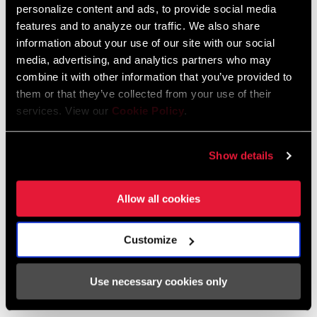
personalize content and ads, to provide social media
features and to analyze our traffic. We also share
information about your use of our site with our social
Kompatibilitätskarte
media, advertising, and analytics partners who may
combine it with other information that you’ve provided to
MTB Hub/Fork/Wheel/End Cap
them or that they’ve collected from your use of their
Compatibilty
services. View our
Cookie Policy
.
126 KB
Show details
Sicherheitshinweise
Allow all cookies
95-4018-009-000 Safety Instructions
Customize
Suspension
Sprache:
日本語, 官话, Português,
Nederlands, Italiano, Français,
Use necessary cookies only
Español, English, Deutsch
348 KB