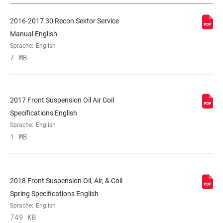
2016-2017 30 Recon Sektor Service
FARBE (FS)
Diffusion Black, Gloss Black,
Gloss White
Manual English
Sprache:
English
7 MB
E-BIKE-FREIGEGEBEN
n/a
STEUERROHR
1-1/8" Aluminum, Tapered
2017 Front Suspension Oil Air Coil
Specifications English
Sprache:
English
ACHSE
15x100mm, 9mm Quick Release,
1 MB
BOOST™ 15x110mm
STANDROHR-TYP
32mm straight wall aluminum
2018 Front Suspension Oil, Air, & Coil
Spring Specifications English
DÄMPFEREINSTELLUNG
Crown, OneLoc Remote (10mm
Sprache:
English
cable pull - sold separately),
749 KB