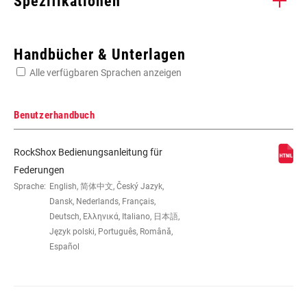
Spezifikationen
Enter serial number or part number for exact specs
Handbücher & Unterlagen
Alle verfügbaren Sprachen anzeigen
Suchen Sie die Seriennummer Ihres Produkts
Benutzerhandbuch
RockShox Bedienungsanleitung für
LAUFRADGRÖSSE
29" B
Federungen
Sprache:
English, 简体中文, Český Jazyk,
Dansk, Nederlands, Français,
FEDERWEG (MM)
100mm
Deutsch, Ελληνικά, Italiano, 日本語,
Język polski, Português, Română,
Español
DÄMPFERTYP
Charger 2
GABELVERSATZ
51mm