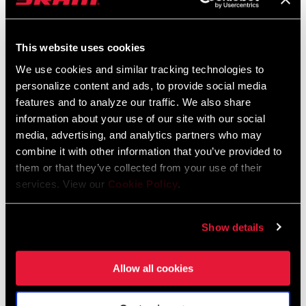
Sicherheitshinweise
This website uses cookies
95-4018-009-000 Safety Instructions
We use cookies and similar tracking technologies to
Suspension
personalize content and ads, to provide social media
Sprache:
日本語, 官话, Português,
features and to analyze our traffic. We also share
Nederlands, Italiano, Français,
information about your use of our site with our social
Español, English, Deutsch
media, advertising, and analytics partners who may
348 KB
combine it with other information that you’ve provided to
them or that they’ve collected from your use of their
services. View our
Cookie Policy
.
95-4018-009-100 Safety Instructions
Suspension EEU
Show details
Sprache:
Ελληνικά, Română, Język polski,
English, Dansk, Český Jazyk
231 KB
Allow all cookies