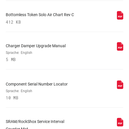
Bottomless Token Solo Air Chart Rev C
VOLUMENREDUZIERER
0 Tokens
412 KB
FEDER
DebonAir
Charger Damper Upgrade Manual
Sprache:
English
MAX. REIFENBREITE
81
5 MB
(MM)
MAXIMALE
220mm
ROTORGRÖSSE
Component Serial Number Locator
Sprache:
English
10 MB
MINIMALE
160mm
ROTORGRÖSSE
SRAM/RockShox Service Interval