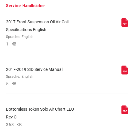
Service-Handbücher
FARBE (FS)
Custom, Diffusion Black, Gloss
2017 Front Suspension Oil Air Coil
Black
Specifications English
Sprache:
English
E-BIKE-FREIGEGEBEN
No
1 MB
STEUERROHR
Tapered
2017-2019 SID Service Manual
Sprache:
English
ACHSE
BOOST™ 15x110mm
5 MB
STANDROHR-TYP
32mm straight wall aluminum
Bottomless Token Solo Air Chart EEU
Rev C
DÄMPFEREINSTELLUNG
TwistLoc/OneLoc Remote
353 KB
(10mm cable pull – sold
separately)