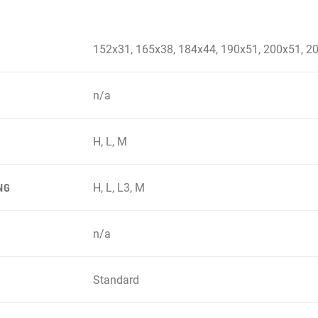
152x31, 165x38, 184x44, 190x51, 200x51, 2
n/a
H, L, M
H, L, L3, M
NG
n/a
Standard