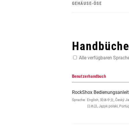
GEHÄUSE-ÖSE
Handbücher
Alle verfügbaren Sprach
Benutzerhandbuch
RockShox Bedienungsanleit
Sprache:
English, 简体中文, Český Jazyk
日本語, Język polski, Portu