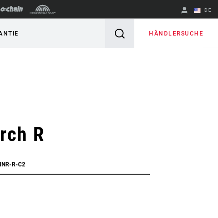
DE
Englisch
HÄNDLERSUCHE
ANTIE
Region ändern
rch R
MNR-R-C2