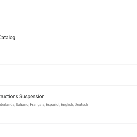
Catalog
tructions Suspension
lands, Italiano, Français, Español, English, Deutsch