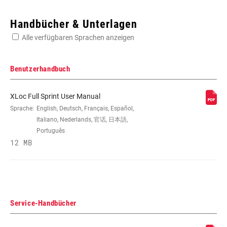
Enter serial number or part number for exact specs
Handbücher & Unterlagen
Alle verfügbaren Sprachen anzeigen
Suchen Sie die Seriennummer Ihres Produkts
Benutzerhandbuch
XLoc Full Sprint User Manual
EYE TO EYE /
Sprache:
English, Deutsch, Français, Español,
152x31, 165x38, 184x44, 190x51,
STROKE
200x51, 200x57, 216x63
Italiano, Nederlands, 官话, 日本語,
Português
12 MB
DÄMPFERTYP
n/a
ZUGSTUFEN
H, L, M
ABSTIMMUNG
Service-Handbücher
DRUCKSTUFEN-
H, L, L1, L3, M