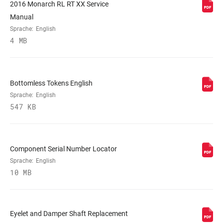
2016 Monarch RL RT XX Service
ABSTIMMUNG
Manual
Sprache:
English
AUSSCHALT-
320, 380, 430
4 MB
KRAFT
SCHAFT-ÖSE
Standard
Bottomless Tokens English
Sprache:
English
547 KB
GEHÄUSE-ÖSE
Standard
Component Serial Number Locator
Sprache:
English
10 MB
Eyelet and Damper Shaft Replacement