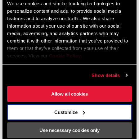
We use cookies and similar tracking technologies to
personalize content and ads, to provide social media
features and to analyze our traffic. We also share
2026 RockShox Spare Part Catalog
information about your use of our site with our social
Sprache:
English
media, advertising, and analytics partners who may
96 MB
combine it with other information that you’ve provided to
them or that they’ve collected from your use of their
services. View our
Cookie Policy
.
Sicherheitshinweise
Show details
95-4018-009-000 Safety Instructions
Suspension
Allow all cookies
Sprache:
日本語, 官话, Português,
Nederlands, Italiano, Français,
Español, English, Deutsch
Customize
348 KB
Use necessary cookies only