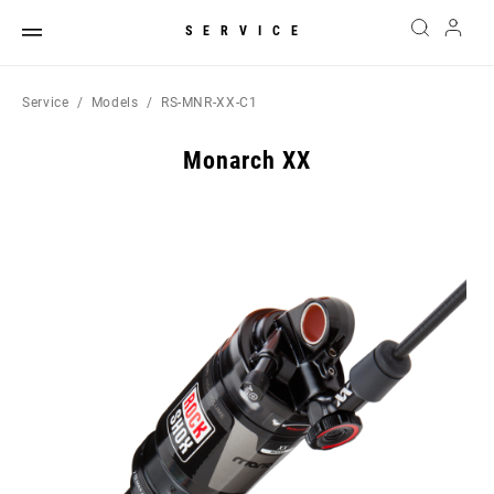
SERVICE
Service
Models
RS-MNR-XX-C1
Monarch XX