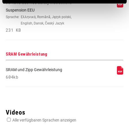
95-4018-009-100 Safety Instructions
Suspension EEU
Sprache:
Ελληνικά, Română, Język polski,
English, Dansk, Český Jazyk
231 KB
SRAM Gewährleistung
SRAM und Zipp Gewährleistung
604kb
Videos
Alle verfügbaren Sprachen anzeigen