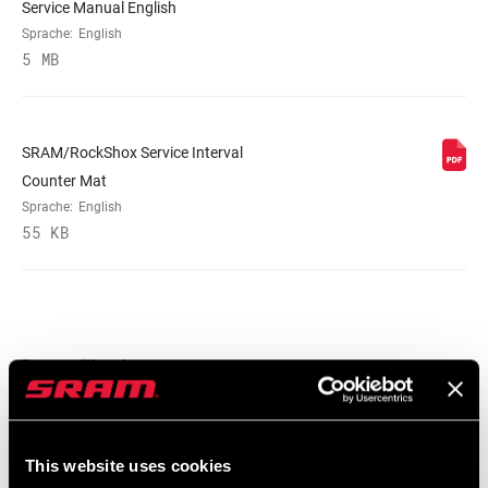
Service Manual English
Sprache:
English
5 MB
SRAM/RockShox Service Interval
Counter Mat
Sprache:
English
55 KB
Ersatzteilkatalog
2025 RockShox Spare Part Catalog
Sprache:
English
This website uses cookies
89 MB