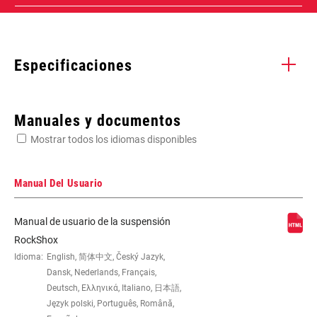
Especificaciones
Enter serial number or part number for exact specs
Manuales y documentos
Mostrar todos los idiomas disponibles
Busca el número de serie del producto
Manual Del Usuario
Manual de usuario de la suspensión
FENDER
Bolt On - Short (Use AC-FEN-SID-A2)
RockShox
COMPATIBILITY
Idioma:
English, 简体中文, Český Jazyk,
Dansk, Nederlands, Français,
Deutsch, Ελληνικά, Italiano, 日本語,
Język polski, Português, Română,