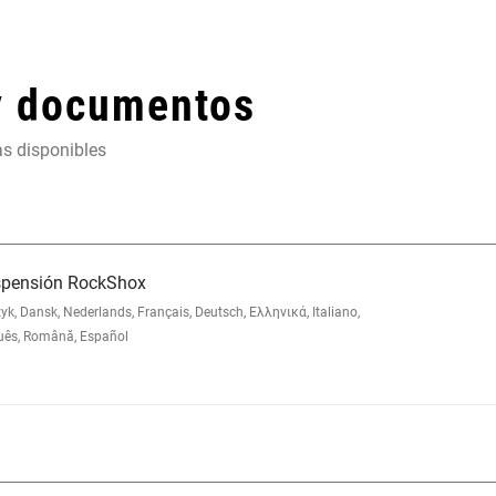
y documentos
as disponibles
uspensión RockShox
 Dansk, Nederlands, Français, Deutsch, Ελληνικά, Italiano,
uês, Română, Español