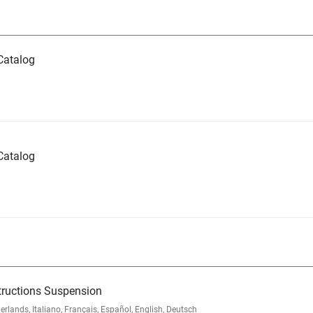
Catalog
Catalog
tructions Suspension
nds, Italiano, Français, Español, English, Deutsch