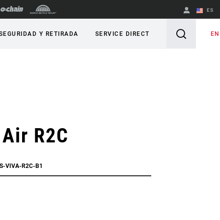
ES
English
EN
SEGURIDAD Y RETIRADA
SERVICE DIRECT
Spanish
Cambiar de
región
 Air R2C
RS-VIVA-R2C-B1