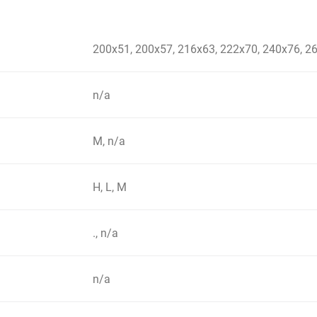
200x51, 200x57, 216x63, 222x70, 240x76, 2
n/a
M, n/a
H, L, M
., n/a
n/a