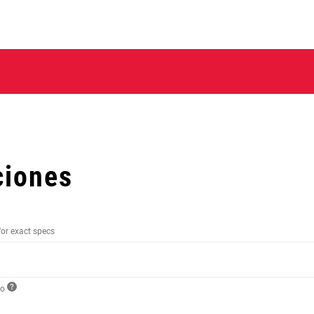
ciones
for exact specs
to