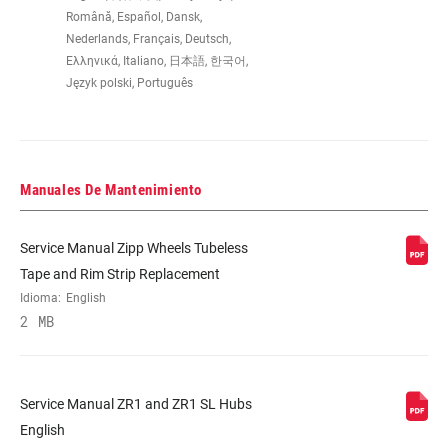
Română, Español, Dansk,
Nederlands, Français, Deutsch,
SPOKE LENGTH
276mm
Ελληνικά, Italiano, 日本語, 한국어,
NDS
Język polski, Português
MAX OUTSIDE
n/a
WIDTH
Manuales De Mantenimiento
WEIGHT (G)
1440
Service Manual Zipp Wheels Tubeless
Tape and Rim Strip Replacement
Idioma:
English
2 MB
Service Manual ZR1 and ZR1 SL Hubs
English