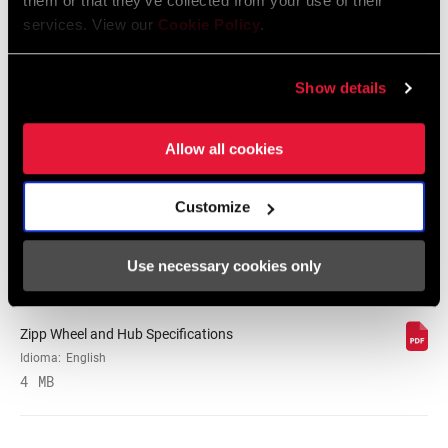
them or that they’ve collected from your use of their
services. View our
Cookie Policy
.
Show details
Garantía SRAM
Allow all cookies
Garantía SRAM y ZIPP
604 kb
Customize
Use necessary cookies only
Especificaciones De Ajuste Del Cuadro
Zipp Wheel and Hub Specifications
Idioma:
English
4 MB