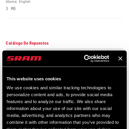
Idioma:
English
3 MB
Catálogo De Repuestos
2026 ZIPP Spare Parts Catalog
24 MB
This website uses cookies
We use cookies and similar tracking technologies to
Mapa De Compatibilidades
personalize content and ads, to provide social media
features and to analyze our traffic. We also share
Zipp End Cap Compatibility Chart
information about your use of our site with our social
English
media, advertising, and analytics partners who may
Idioma:
English
combine it with other information that you’ve provided to
59 KB