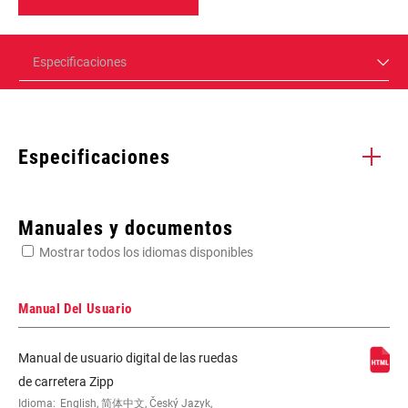
Especificaciones
Especificaciones
Enter serial number or part number for exact specs
Manuales y documentos
Mostrar todos los idiomas disponibles
Busca el número de serie del producto
Manual Del Usuario
Manual de usuario digital de las ruedas
SPOKE LENGTH
272mm, 274mm
de carretera Zipp
DS
Idioma:
English, 简体中文, Český Jazyk,