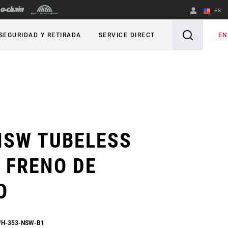
ES
English
EN
SEGURIDAD Y RETIRADA
SERVICE DIRECT
Spanish
Cambiar de
región
NSW TUBELESS
 FRENO DE
O
WH-353-NSW-B1