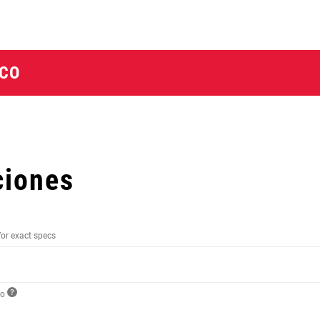
SCO
ciones
for exact specs
to