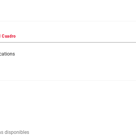
l Cuadro
cations
as disponibles