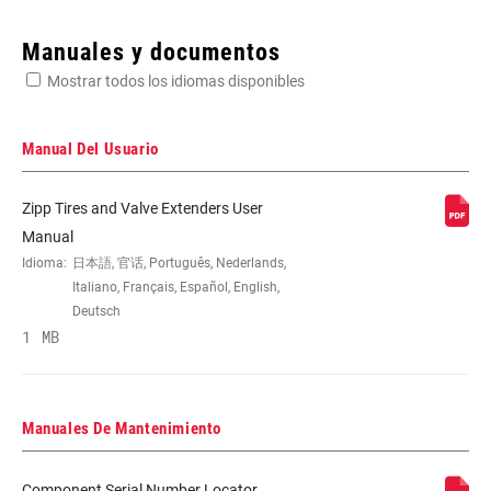
Enter serial number or part number for exact specs
Manuales y documentos
Mostrar todos los idiomas disponibles
Busca el número de serie del producto
Manual Del Usuario
Zipp Tires and Valve Extenders User
SPOKE LENGTH
224mm, 234mm
Manual
DS
Idioma:
日本語, 官话, Português, Nederlands,
Italiano, Français, Español, English,
Deutsch
SPOKE LENGTH
224mm, 236mm
1 MB
NDS
MAX OUTSIDE
27mm
WIDTH
Manuales De Mantenimiento
Component Serial Number Locator