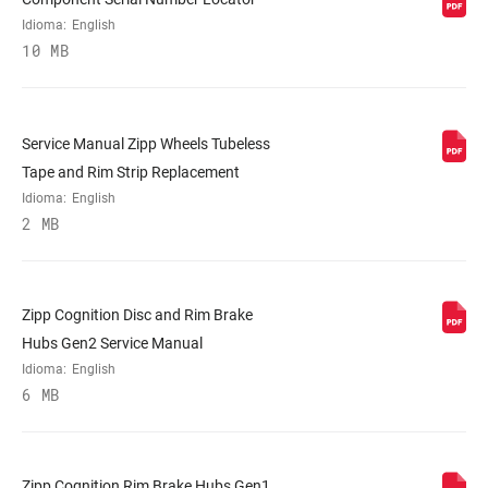
WEIGHT (G)
1820
Idioma:
English
10 MB
WEIGHT BASED
Wheel set in lightest configuration: Quick
ON
Release axles and XDR body. No tape or
valve included. Front: 838g Rear: 982g
Service Manual Zipp Wheels Tubeless
Tape and Rim Strip Replacement
Idioma:
English
2 MB
Zipp Cognition Disc and Rim Brake
Hubs Gen2 Service Manual
Idioma:
English
6 MB
Zipp Cognition Rim Brake Hubs Gen1