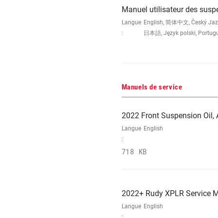
Manuel utilisateur des sus
Langue
English, 简体中文, Český Jazyk,
:
日本語, Język polski, Portug
Manuels de service
2022 Front Suspension Oil, A
Langue
English
:
718 KB
2022+ Rudy XPLR Service 
Langue
English
: