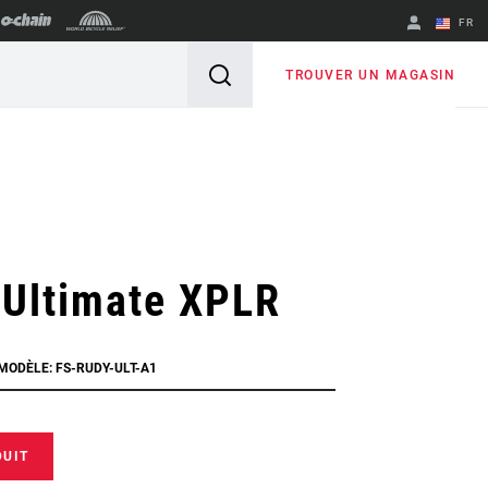
FR
English
TROUVER UN MAGASIN
Spanish
Changer de
région
 Ultimate XPLR
 MODÈLE: FS-RUDY-ULT-A1
DUIT