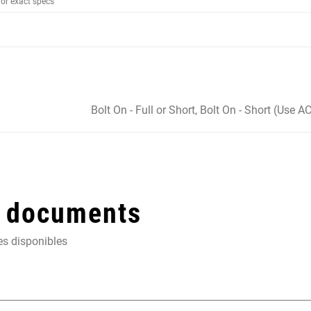
for exact specs
Bolt On - Full or Short, Bolt On - Short (Use
t documents
es disponibles