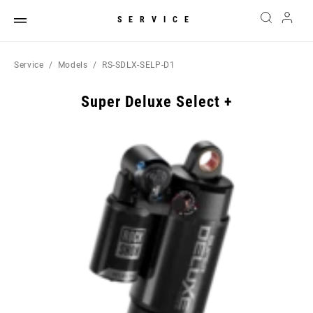
SERVICE
Service
Models
RS-SDLX-SELP-D1
Super Deluxe Select +