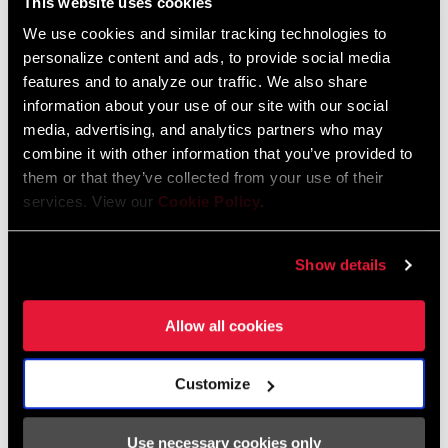
This website uses cookies
We use cookies and similar tracking technologies to
personalize content and ads, to provide social media
Manuales De Personalización
features and to analyze our traffic. We also share
information about your use of our site with our social
RockShox Rear Shock Piston Tuning
media, advertising, and analytics partners who may
Guide
combine it with other information that you’ve provided to
Idioma:
English
them or that they’ve collected from your use of their
6 MB
services. View our
Cookie Policy
.
Show details
Garantía SRAM
Allow all cookies
Garantía SRAM y ZIPP
604 kb
Customize
Use necessary cookies only