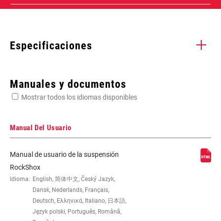
Especificaciones
Enter serial number or part number for exact specs
Manuales y documentos
Mostrar todos los idiomas disponibles
Busca el número de serie del producto
Manual Del Usuario
Manual de usuario de la suspensión
WEIGHT (G)
530
RockShox
Idioma:
English, 简体中文, Český Jazyk,
Dansk, Nederlands, Français,
Deutsch, Ελληνικά, Italiano, 日本語,
Język polski, Português, Română,