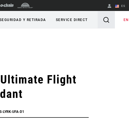
ES
English
EN
SEGURIDAD Y RETIRADA
SERVICE DIRECT
Spanish
Cambiar de
región
 Ultimate Flight
ndant
S-LYRK-UFA-D1