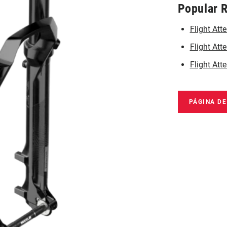
Popular 
Flight At
Flight Att
Flight Att
PÁGINA D