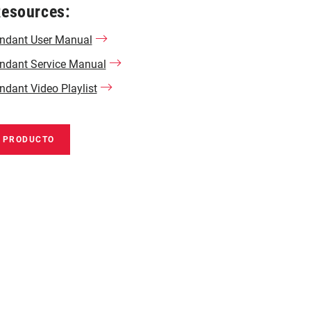
Resources:
tendant User Manual
endant Service Manual
endant Video Playlist
E PRODUCTO