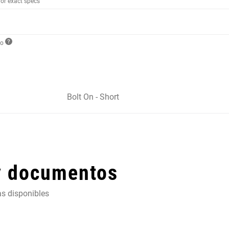
for exact specs
to
Bolt On - Short
y documentos
as disponibles