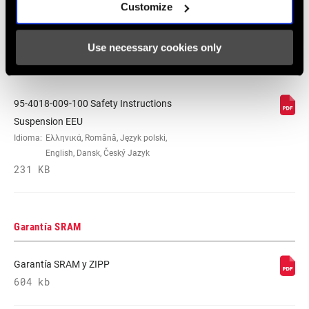
Idioma:
日本語, 官话, Português, Nederlands,
Customize
Italiano, Français, Español, English,
Deutsch
348 KB
Use necessary cookies only
95-4018-009-100 Safety Instructions
Suspension EEU
Idioma:
Ελληνικά, Română, Język polski,
English, Dansk, Český Jazyk
231 KB
Garantía SRAM
Garantía SRAM y ZIPP
604 kb