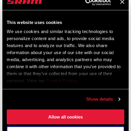
Catálogo De Repuestos
This website uses cookies
2025 RockShox Spare Part Catalog
We use cookies and similar tracking technologies to
Idioma:
English
89 MB
personalize content and ads, to provide social media
features and to analyze our traffic. We also share
information about your use of our site with our social
media, advertising, and analytics partners who may
2026 RockShox Spare Part Catalog
combine it with other information that you’ve provided to
Idioma:
English
them or that they’ve collected from your use of their
96 MB
services. View our
Cookie Policy
.
Show details
Instrucciones De Seguridad
95-4018-009-000 Safety Instructions
Allow all cookies
Suspension