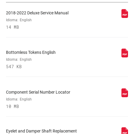
2018-2022 Deluxe Service Manual
REBOUND TUNE
L, M
Idioma:
English
14 MB
COMPRESSION
L, L3, M
TUNE
Bottomless Tokens English
LOCKOUT FORCE
Idioma:
English
n/a
547 KB
SHAFT EYELET
Bearing, Standard, Trunnion
Component Serial Number Locator
BODY EYELET
Bearing, No Bushing, Standard
Idioma:
English
10 MB
Eyelet and Damper Shaft Replacement