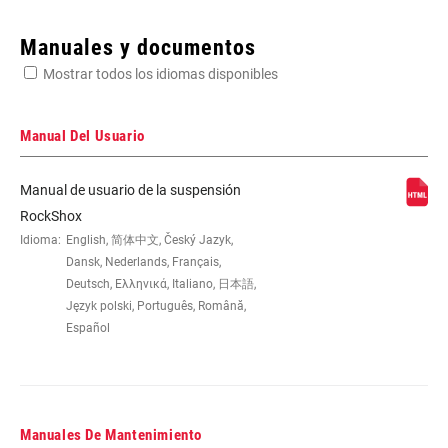
Enter serial number or part number for exact specs
Manuales y documentos
Mostrar todos los idiomas disponibles
Busca el número de serie del producto
Manual Del Usuario
Manual de usuario de la suspensión
EYE TO EYE /
145x35(TR), 165x37.5(TR), 165x40(TR),
RockShox
STROKE
165x42.5(TR), 165x45(TR), 170x35,
Idioma:
English, 简体中文, Český Jazyk,
185x47.5(TR), 185x50(TR),
Dansk, Nederlands, Français,
185x52.5(TR), 185x55(TR), 190x37.5,
Deutsch, Ελληνικά, Italiano, 日本語,
190x40, 190x42.5, 190x45,
Język polski, Português, Română,
205x57.5(TR), 205x60(TR),
Español
205x62.5(TR), 205x65(TR), 210x47.5,
210x50, 210x52.5, 210x55, 230x57.5,
230x60, 230x62.5, 230x65
Manuales De Mantenimiento
DAMPER TYPE
n/a