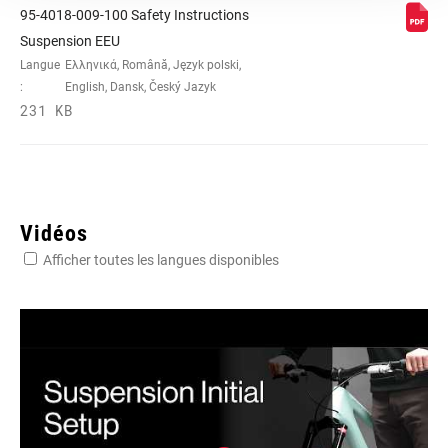
95-4018-009-100 Safety Instructions
Suspension EEU
Langue
Ελληνικά, Română, Język polski,
:
English, Dansk, Český Jazyk
231 KB
Vidéos
Afficher toutes les langues disponibles