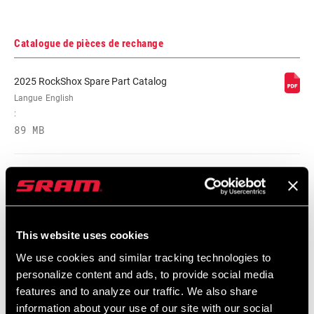
Catalogue de pièces de rechange
2025 RockShox Spare Part Catalog
Langue
English
:
89 MB
2026 RockShox Spare Part Catalog
Langue
English
:
This website uses cookies
96 MB
We use cookies and similar tracking technologies to
personalize content and ads, to provide social media
features and to analyze our traffic. We also share
Réglages manuels
information about your use of our site with our social