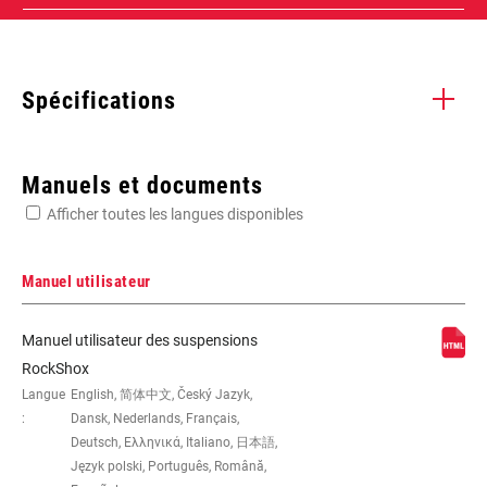
Spécifications
Enter serial number or part number for exact specs
Manuels et documents
Afficher toutes les langues disponibles
Manuel utilisateur
WEIGHT (G)
378
Manuel utilisateur des suspensions
RockShox
Langue
English, 简体中文, Český Jazyk,
:
Dansk, Nederlands, Français,
Deutsch, Ελληνικά, Italiano, 日本語,
Język polski, Português, Română,