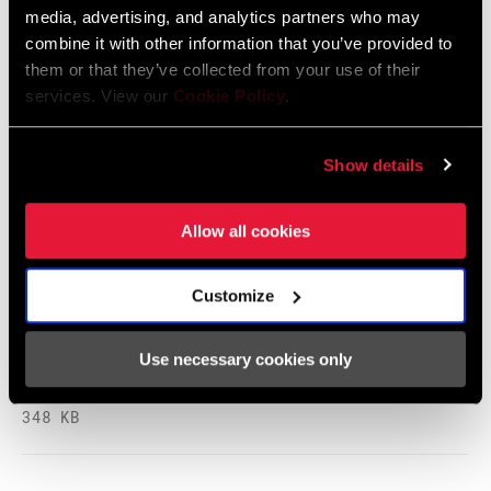
media, advertising, and analytics partners who may
RockShox Rear Shock Piston Tuning
combine it with other information that you’ve provided to
Guide
them or that they’ve collected from your use of their
Langue
English
services. View our
Cookie Policy
.
:
6 MB
Show details
Consignes de sécurité
Allow all cookies
95-4018-009-000 Safety Instructions
Customize
Suspension
Langue
日本語, 官话, Português, Nederlands,
Use necessary cookies only
:
Italiano, Français, Español, English,
Deutsch
348 KB