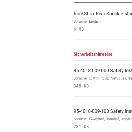
RockShox Rear Shock Pisto
Sprache:
English
6 MB
Sicherheitshinweise
95-4018-009-000 Safety Ins
Sprache:
日本語, 官话, Português, Neder
348 KB
95-4018-009-100 Safety Ins
Sprache:
Ελληνικά, Română, Język po
231 KB