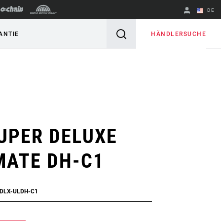
DE
Englisch
HÄNDLERSUCHE
ANTIE
Region ändern
UPER DELUXE
MATE DH-C1
SDLX-ULDH-C1