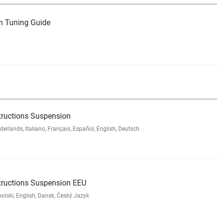
n Tuning Guide
tructions Suspension
lands, Italiano, Français, Español, English, Deutsch
tructions Suspension EEU
lski, English, Dansk, Český Jazyk