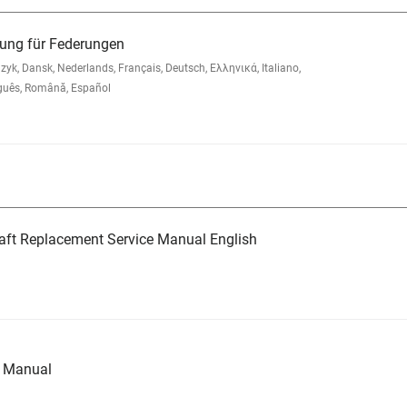
ung für Federungen
, Dansk, Nederlands, Français, Deutsch, Ελληνικά, Italiano,
guês, Română, Español
aft Replacement Service Manual English
e Manual