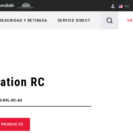
ES
English
EN
SEGURIDAD Y RETIRADA
SERVICE DIRECT
Spanish
Cambiar de
región
ation RC
FS-RVL-RC-A3
E PRODUCTO