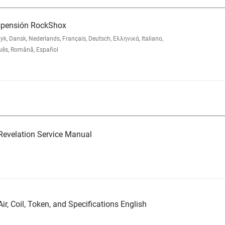
uspensión RockShox
 Dansk, Nederlands, Français, Deutsch, Ελληνικά, Italiano,
uês, Română, Español
evelation Service Manual
ir, Coil, Token, and Specifications English