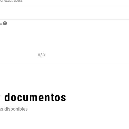
for exact specs
to
n/a
y documentos
as disponibles