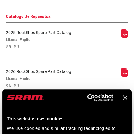
Catálogo De Repuestos
2025 RockShox Spare Part Catalog
Idioma:
English
89 MB
2026 RockShox Spare Part Catalog
Idioma:
English
96 MB
Manuales De Personalización
This website uses cookies
RockShox Rear Shock Piston Tuning
We use cookies and similar tracking technologies to