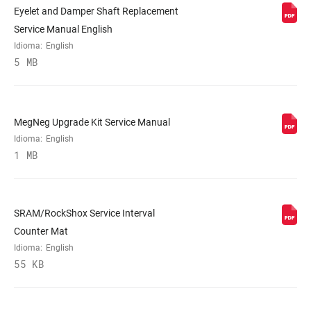
WEIGHT (G)
445
Eyelet and Damper Shaft Replacement
Service Manual English
Idioma:
English
WEIGHT BASED
210x50, 2 tokens, MM tune,
ON
5 MB
standard/standard
MegNeg Upgrade Kit Service Manual
Idioma:
English
1 MB
SRAM/RockShox Service Interval
Counter Mat
Idioma:
English
55 KB