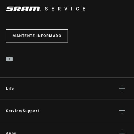
SERVICE
MANTENTE INFORMADO
Life
Stories
Cultura
Service/Support
Rider Support Contact
Dealer Support
Apps