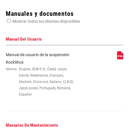
Enter serial number or part number for exact specs
Manuales y documentos
Mostrar todos los idiomas disponibles
Busca el número de serie del producto
Manual Del Usuario
Manual de usuario de la suspensión
EYE TO EYE /
165x37.5(TR), 165x40(TR),
RockShox
STROKE
165x42.5(TR), 165x45(TR),
Idioma:
English, 简体中文, Český Jazyk,
185x47.5(TR), 185x50(TR),
Dansk, Nederlands, Français,
185x52.5(TR), 185x55(TR), 190x37.5,
Deutsch, Ελληνικά, Italiano, 日本語,
190x40, 190x42.5, 190x45,
Język polski, Português, Română,
205x57.5(TR), 205x60(TR),
Español
205x62.5(TR), 205x65(TR), 210x47.5,
210x50, 210x52.5, 210x55,
225x67.5(TR), 225x70(TR),
225x72.5(TR), 225x75(TR), 230x57.5,
230x60, 230x62.5, 230x65, 250x67.5,
Manuales De Mantenimiento
250x70, 250x72.5, 250x75