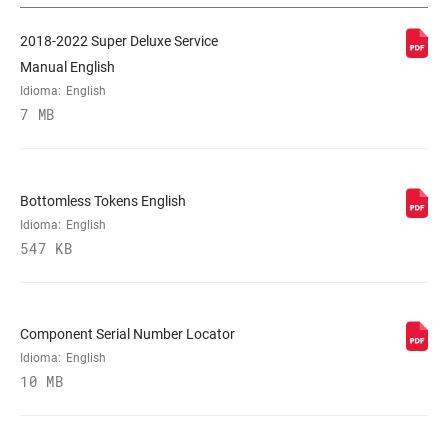
2018-2022 Super Deluxe Service
DAMPER TYPE
RT
Manual English
Idioma:
English
7 MB
REBOUND TUNE
H, L, M
COMPRESSION
H, L, L1, LC, M
TUNE
Bottomless Tokens English
Idioma:
English
547 KB
LOCKOUT FORCE
320, 380
SHAFT EYELET
No Bushing, Standard, Trunnion
Component Serial Number Locator
Idioma:
English
10 MB
BODY EYELET
Bearing, No Bushing, Standard