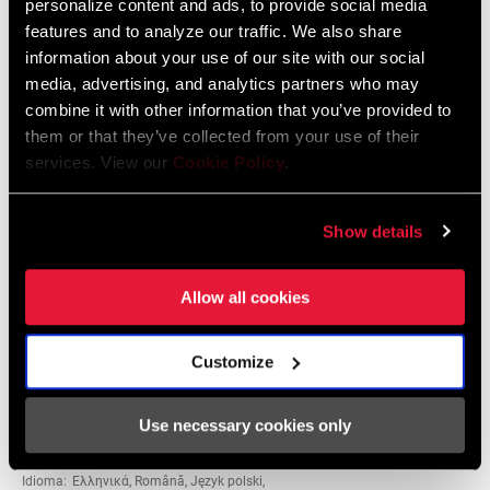
personalize content and ads, to provide social media
Guide
features and to analyze our traffic. We also share
Idioma:
English
6 MB
information about your use of our site with our social
media, advertising, and analytics partners who may
combine it with other information that you’ve provided to
them or that they’ve collected from your use of their
Instrucciones De Seguridad
services. View our
Cookie Policy
.
95-4018-009-000 Safety Instructions
Show details
Suspension
Idioma:
日本語, 官话, Português, Nederlands,
Italiano, Français, Español, English,
Allow all cookies
Deutsch
348 KB
Customize
Use necessary cookies only
95-4018-009-100 Safety Instructions
Suspension EEU
Idioma:
Ελληνικά, Română, Język polski,