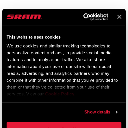
2014 Monarch RL RT XX Service
Manual
Idioma:
English
This website uses cookies
3 MB
We use cookies and similar tracking technologies to
personalize content and ads, to provide social media
features and to analyze our traffic. We also share
2014 Monarch RT3 R Service Manual
information about your use of our site with our social
Idioma:
English
media, advertising, and analytics partners who may
1 MB
combine it with other information that you’ve provided to
them or that they’ve collected from your use of their
services. View our
Cookie Policy
.
2014-Present Kage Service Manual
Idioma:
English
Show details
6 MB