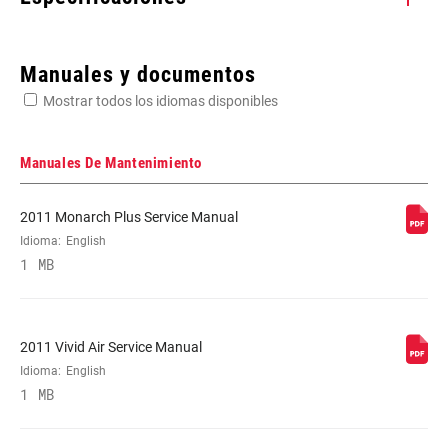
Enter serial number or part number for exact specs
Manuales y documentos
Mostrar todos los idiomas disponibles
Busca el número de serie del producto
Manuales De Mantenimiento
2011 Monarch Plus Service Manual
MODEL (SERVICE
Idioma:
English
Super Deluxe
KITS)
1 MB
SPRING
Solo Air
(SERVICE KITS)
2011 Vivid Air Service Manual
Idioma:
English
1 MB
SUSPENSION
Rear Suspension
TYPE (SERVICE
KITS)