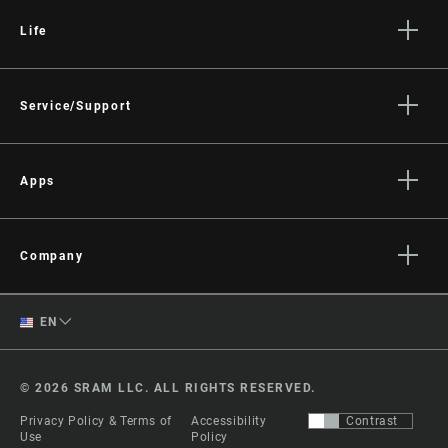
Life
Stories
Culture
Service/Support
Rider Support Contact
Dealer Support
Apps
Manuals, Documents & Videos
AXS on the App Store
Recalls
AXS on Google Play
Company
Warranty
AXS Web
About
Product Registration
English
EN
Media
RockShox Service Direct
Spanish
Careers
© 2026 SRAM LLC. ALL RIGHTS RESERVED.
Logos
Change Region
Privacy Policy & Terms of
Accessibility
Contrast
Locations
Use
Policy