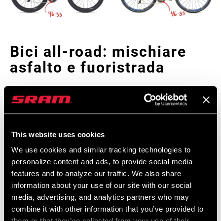
B
ici all-road: mischiare
asfalto e fuoristrada
Chi non vorrebbe avere una bici che riesce a fare bene qualsiasi
cosa? D’accordo, non proprio tutto, ma siamo fortunati a vivere in
un periodo storico che offre una vasta scelta di bici che sono
veloci e divertenti sull’asfalto ma allo stesso tempo anche molto
This website uses cookies
capaci sui tracciati tecnici gravel. Una bici che può affrontare una
We use cookies and similar tracking technologies to
vasta gamma di situazioni ha necessariamente bisogno di
personalize content and ads, to provide social media
un’altrettanto versatile trasmissione, e una doppia corona eTap
features and to analyze our traffic. We also share
AXS con 46-33 denti insieme a una cassetta 10-33 riesce a coprire
information about your use of our site with our social
qualsiasi esigenza.
Cynthia Frazer
, del team gravel
M
eteor-
media, advertising, and analytics partners who may
Intelligentsia
, ha fatto tutta la stagione con gli stessi rapporti.
combine it with other information that you’ve provided to
“Pedalo una Open UP, è la mia bici principale. Dalle mie parti ci
them or that they’ve collected from your use of their