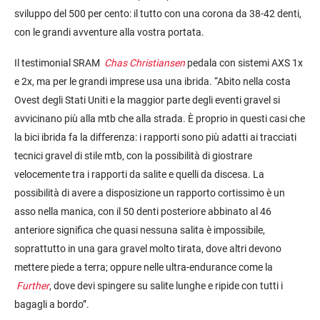
sviluppo del 500 per cento: il tutto con una corona da 38-42 denti,
con le grandi avventure alla vostra portata.
Il testimonial SRAM
Chas
Christiansen
pedala con sistemi AXS 1x
e 2x, ma per le grandi imprese usa una ibrida. “Abito nella costa
Ovest degli Stati Uniti e la maggior parte degli eventi gravel si
avvicinano più alla mtb che alla strada. È proprio in questi casi che
la bici ibrida fa la differenza: i rapporti sono più adatti ai tracciati
tecnici gravel di stile mtb, con la possibilità di giostrare
velocemente tra i rapporti da salite e quelli da discesa. La
possibilità di avere a disposizione un rapporto cortissimo è un
asso nella manica, con il 50 denti posteriore abbinato al 46
anteriore significa che quasi nessuna salita è impossibile,
soprattutto in una gara gravel molto tirata, dove altri devono
mettere piede a terra; oppure nelle ultra-endurance come la
F
u
rther
, dove devi spingere su salite lunghe e ripide con tutti i
bagagli a bordo”.