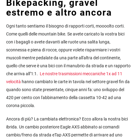
B
ikepacking, gravel
estremo e altro ancora
Ogni tanto sentiamo il bisogno di rapporti corti, moooolto corti.
Come quelli delle mountain bike. Se avete caricato la vostra bici
con i bagagli o avete davanti alle ruote una salita lunga,
sconnessa e piena di rocce, oppure volete risparmiare i vostri
muscoli mentre pedalate da una parte all'altra del continente,
quello che serve è una bici con il manubrio da strada e un rapporto
che arriva all’1:1.
Le nostre
trasmissioni meccaniche 1x ad 11
velocità
hanno cambiato le carte in tavola nel settore gravel fin da
quando sono state presentate, cinque anni fa: uno sviluppo del
420 per cento con l'abbinamento della cassetta 10-42 ad una
corona piccola.
Ancora di più? La cambiata elettronica? Ecco allora la nostra bici
ibrida. Un cambio posteriore Eagle AXS abbinato ai comandi
cambio/freno da strada eTap AXS permette di arrivare ad uno